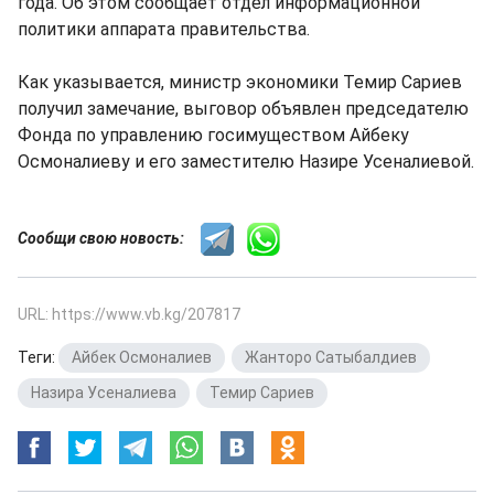
года. Об этом сообщает отдел информационной
политики аппарата правительства.
Как указывается, министр экономики Темир Сариев
получил замечание, выговор объявлен председателю
Фонда по управлению госимуществом Айбеку
Осмоналиеву и его заместителю Назире Усеналиевой.
Сообщи свою новость:
URL: https://www.vb.kg/207817
Теги:
Айбек Осмоналиев
,
Жанторо Сатыбалдиев
,
Назира Усеналиева
,
Темир Сариев