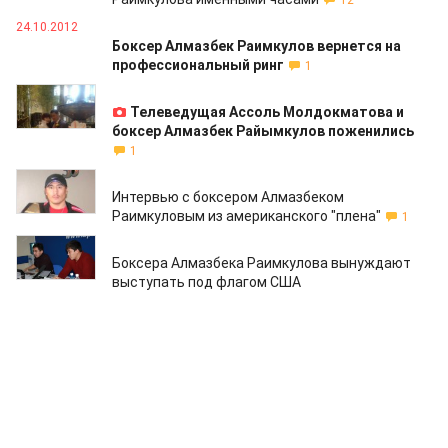
12
24.10.2012
Боксер Алмазбек Раимкулов вернется на
профессиональный ринг
1
02.04.2012
Телеведущая Ассоль Молдокматова и
боксер Алмазбек Райымкулов поженились
1
28.11.2011
Интервью с боксером Алмазбеком
Раимкуловым из американского "плена"
1
22.11.2011
Боксера Алмазбека Раимкулова вынуждают
выступать под флагом США