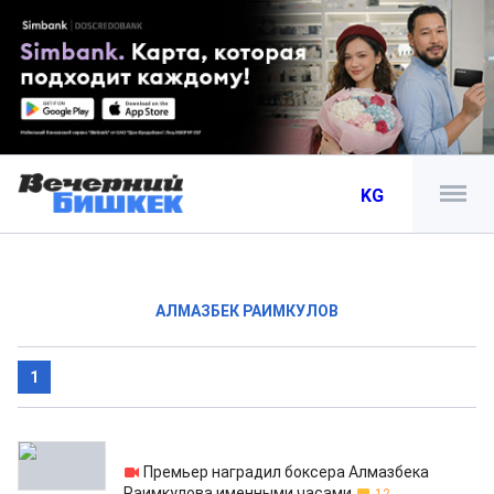
KG
АЛМАЗБЕК РАИМКУЛОВ
1
09.12.2013
Премьер наградил боксера Алмазбека
Раимкулова именными часами