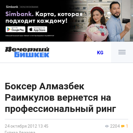
KG
Боксер Алмазбек
Раимкулов вернется на
профессиональный ринг
24 октября 2012 13:45
2204
1
Гулиза Авазова