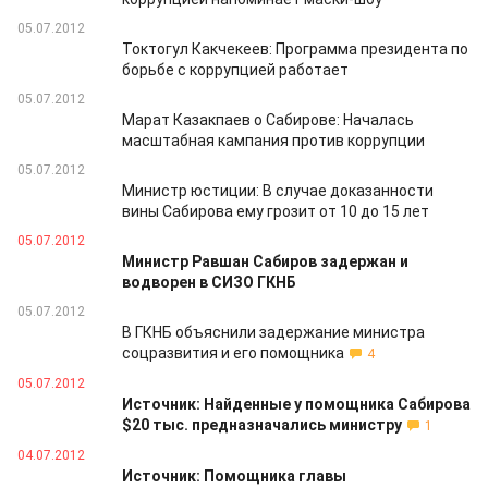
05.07.2012
Токтогул Какчекеев: Программа президента по
борьбе с коррупцией работает
05.07.2012
Марат Казакпаев о Сабирове: Началась
масштабная кампания против коррупции
05.07.2012
Министр юстиции: В случае доказанности
вины Сабирова ему грозит от 10 до 15 лет
05.07.2012
Министр Равшан Сабиров задержан и
водворен в СИЗО ГКНБ
05.07.2012
В ГКНБ объяснили задержание министра
соцразвития и его помощника
4
05.07.2012
Источник: Найденные у помощника Сабирова
$20 тыс. предназначались министру
1
04.07.2012
Источник: Помощника главы