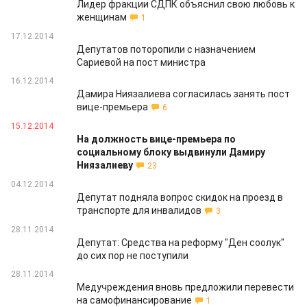
Лидер фракции СДПК объяснил свою любовь к
женщинам
1
17.12.2014
Депутатов поторопили с назначением
Сариевой на пост министра
16.12.2014
Дамира Ниязалиева согласилась занять пост
вице-премьера
6
15.12.2014
На должность вице-премьера по
социальному блоку выдвинули Дамиру
Ниязалиеву
23
04.12.2014
Депутат подняла вопрос скидок на проезд в
транспорте для инвалидов
3
28.11.2014
Депутат: Средства на реформу "Ден соолук"
до сих пор не поступили
28.11.2014
Медучреждения вновь предложили перевести
на самофинансирование
1