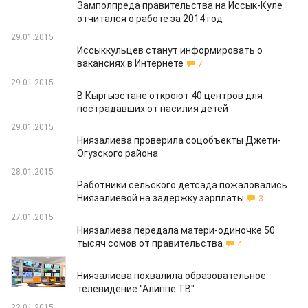
Замполпреда правительства на Иссык-Куле
отчитался о работе за 2014 год
29.01.2015
Иссыккульцев станут информировать о
вакансиях в Интернете
7
29.01.2015
В Кыргызстане откроют 40 центров для
пострадавших от насилия детей
29.01.2015
Ниязалиева проверила соцобъекты Джети-
Огузского района
28.01.2015
Работники сельского детсада пожаловались
Ниязалиевой на задержку зарплаты
3
27.01.2015
Ниязалиева передала матери-одиночке 50
тысяч сомов от правительства
4
23.01.2015
Ниязалиева похвалила образовательное
телевидение "Алиппе ТВ"
22.01.2015