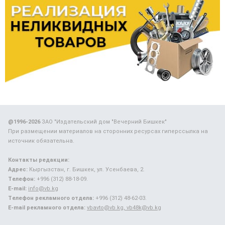
@1996-2026
ЗАО "Издательский дом "Вечерний Бишкек"
При размещении материалов на сторонних ресурсах гиперссылка на
источник обязательна.
Контакты редакции:
Адрес:
Кыргызстан, г. Бишкек, ул. Усенбаева, 2.
Телефон:
+996 (312) 88-18-09.
E-mail:
info@vb.kg
Телефон рекламного отдела:
+996 (312) 48-62-03.
E-mail рекламного отдела:
vbavto@vb.kg, vb48k@vb.kg