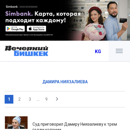
KG
ДАМИРА НИЯЗАЛИЕВА
1
2
3
...
9
02.03.2024
Суд приговорил Дамиру Ниязалиеву к трем
годам колонии