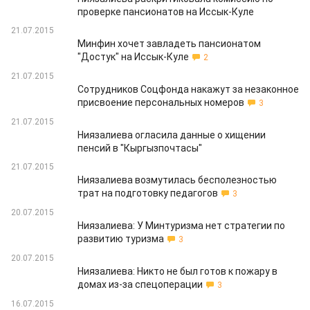
проверке пансионатов на Иссык-Куле
21.07.2015
Минфин хочет завладеть пансионатом
"Достук" на Иссык-Куле
2
21.07.2015
Сотрудников Соцфонда накажут за незаконное
присвоение персональных номеров
3
21.07.2015
Ниязалиева огласила данные о хищении
пенсий в "Кыргызпочтасы"
21.07.2015
Ниязалиева возмутилась бесполезностью
трат на подготовку педагогов
3
20.07.2015
Ниязалиева: У Минтуризма нет стратегии по
развитию туризма
3
20.07.2015
Ниязалиева: Никто не был готов к пожару в
домах из-за спецоперации
3
16.07.2015