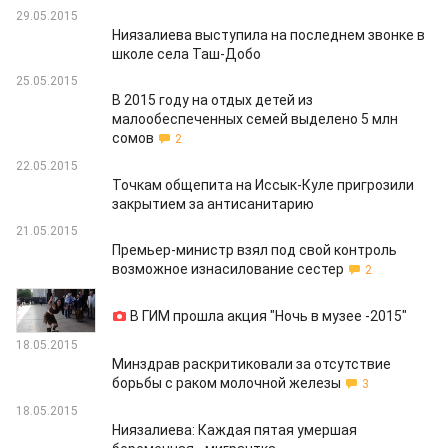
29.05.2015
Ниязалиева выступила на последнем звонке в
школе села Таш-Добо
25.05.2015
В 2015 году на отдых детей из
малообеспеченных семей выделено 5 млн
сомов
2
22.05.2015
Точкам общепита на Иссык-Куле пригрозили
закрытием за антисанитарию
21.05.2015
Премьер-министр взял под свой контроль
возможное изнасилование сестер
2
19.05.2015
В ГИМ прошла акция "Ночь в музее -2015"
18.05.2015
Минздрав раскритиковали за отсутствие
борьбы с раком молочной железы
3
18.05.2015
Ниязалиева: Каждая пятая умершая