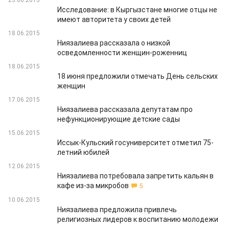
23.06.2015
Исследование: в Кыргызстане многие отцы не
имеют авторитета у своих детей
18.06.2015
Ниязалиева рассказала о низкой
осведомленности женщин-роженниц
18.06.2015
18 июня предложили отмечать День сельских
женщин
17.06.2015
Ниязалиева рассказала депутатам про
нефункционирующие детские сады
15.06.2015
Иссык-Кульский госуниверситет отметил 75-
летний юбилей
12.06.2015
Ниязалиева потребовала запретить кальян в
кафе из-за микробов
5
10.06.2015
Ниязалиева предложила привлечь
религиозных лидеров к воспитанию молодежи