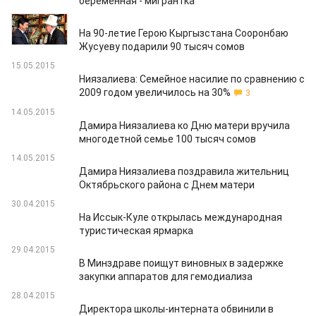
беременная - мигрантка
15.05.2015
На 90-летие Герою Кыргызстана Сооронбаю
Жусуеву подарили 90 тысяч сомов
15.05.2015
Ниязалиева: Семейное насилие по сравнению с
2009 годом увеличилось на 30%
3
14.05.2015
Дамира Ниязалиева ко Дню матери вручила
многодетной семье 100 тысяч сомов
14.05.2015
Дамира Ниязалиева поздравила жительниц
Октябрьского района с Днем матери
30.04.2015
На Иссык-Куле открылась международная
туристическая ярмарка
29.04.2015
В Минздраве поищут виновных в задержке
закупки аппаратов для гемодиализа
28.04.2015
Директора школы-интерната обвинили в