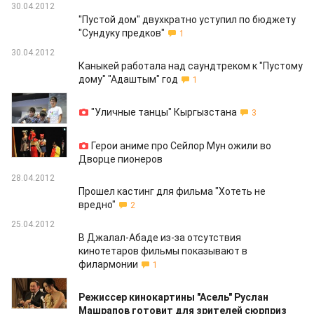
30.04.2012
"Пустой дом" двухкратно уступил по бюджету
"Сундуку предков"
1
30.04.2012
Каныкей работала над саундтреком к "Пустому
дому" "Адаштым" год
1
30.04.2012
"Уличные танцы" Кыргызстана
3
30.04.2012
Герои аниме про Сейлор Мун ожили во
Дворце пионеров
28.04.2012
Прошел кастинг для фильма "Хотеть не
вредно"
2
25.04.2012
В Джалал-Абаде из-за отсутствия
кинотетаров фильмы показывают в
филармонии
1
25.04.2012
Режиссер кинокартины "Асель" Руслан
Машрапов готовит для зрителей сюрприз