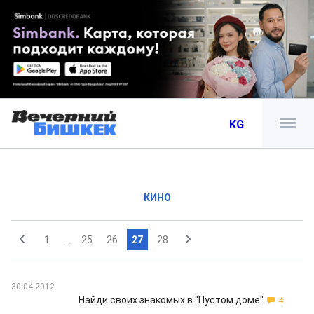
KG
КИНО
1
...
25
26
27
28
30.04.2012
Найди своих знакомых в "Пустом доме"
4