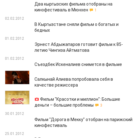
Два кыргызских фильма отобраны на
кинофестиваль в Мюнхен
1
02.02.2012
В Кыргызстане сняли фильм о богатых и
бедных
01.02.2012
Эрнест Абдыжапаров готовит фильм к 85-
летию Чингиза Айтматова
01.02.2012
Съездбек Искеналиев снимется в фильме
31.01.2012
Салкынай Алиева попробовала себя в
качестве режиссера
30.01.2012
Фильм "Красотки и миллион": Большие
деньги – большие проблемы
3
30.01.2012
Фильм "Дорога в Мекку" отобран на парижский
кинофестиваль
25.01.2012