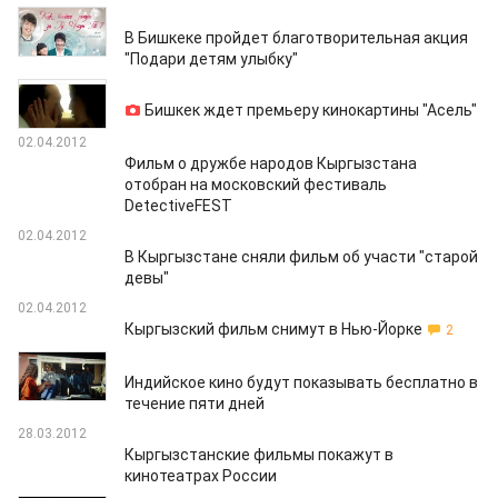
05.04.2012
В Бишкеке пройдет благотворительная акция
"Подари детям улыбку"
03.04.2012
Бишкек ждет премьеру кинокартины "Асель"
02.04.2012
Фильм о дружбе народов Кыргызстана
отобран на московский фестиваль
DetectiveFEST
02.04.2012
В Кыргызстане сняли фильм об участи "старой
девы"
02.04.2012
Кыргызский фильм снимут в Нью-Йорке
2
31.03.2012
Индийское кино будут показывать бесплатно в
течение пяти дней
28.03.2012
Кыргызстанские фильмы покажут в
кинотеатрах России