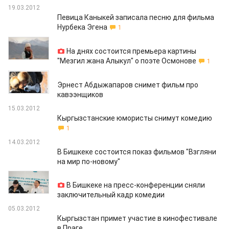
19.03.2012
Певица Каныкей записала песню для фильма
Нурбека Эгена
1
15.03.2012
На днях состоится премьера картины
"Мезгил жана Алыкул" о поэте Осмонове
1
15.03.2012
Эрнест Абдыжапаров снимет фильм про
кавээнщиков
15.03.2012
Кыргызстанские юмористы снимут комедию
1
14.03.2012
В Бишкеке состоится показ фильмов "Взгляни
на мир по-новому"
09.03.2012
В Бишкеке на пресс-конференции сняли
заключительный кадр комедии
05.03.2012
Кыргызстан примет участие в кинофестивале
в Праге