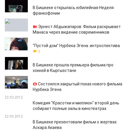
26.03.2012
В Бишкеке открылась юбилейная Неделя
франкофонии
26.03.2012
Эрнест Абдыжапаров: Фильм раскрывает
Манаса через видение современников
23.03.2012
"Пустой дом" Нурбека Эгена: интроспектива
2
23.03.2012
В Бишкеке прошла премьера фильма про
хоккей в Кыргызстане
23.03.2012
Состоялся закрытый показ нового фильма
Нурбека Эгена
22.03.2012
Комедия "Красотки и миллион" второй день
собирает полные залы в кинотеатрах
22.03.2012
В Бишкеке презентовали фильм о жертвах
Аскара Акаева