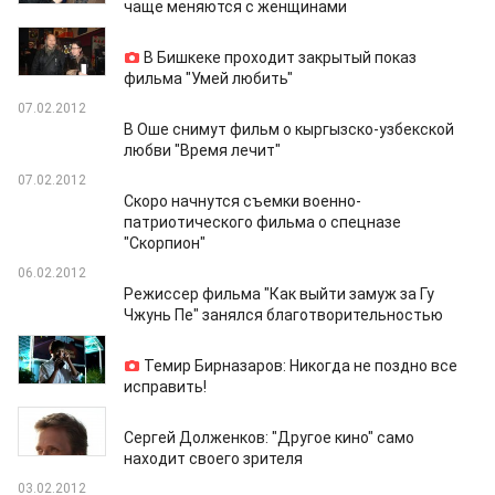
чаще меняются с женщинами
08.02.2012
В Бишкеке проходит закрытый показ
фильма "Умей любить"
07.02.2012
В Оше снимут фильм о кыргызско-узбекской
любви "Время лечит"
07.02.2012
Скоро начнутся съемки военно-
патриотического фильма о спецназе
"Скорпион"
06.02.2012
Режиссер фильма "Как выйти замуж за Гу
Чжунь Пе" занялся благотворительностью
06.02.2012
Темир Бирназаров: Никогда не поздно все
исправить!
03.02.2012
Сергей Долженков: "Другое кино" само
находит своего зрителя
03.02.2012