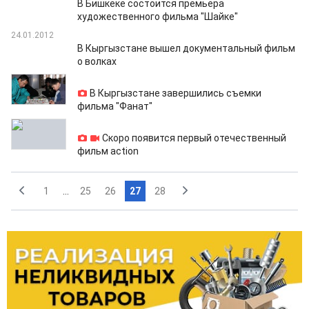
В Бишкеке состоится премьера
художественного фильма "Шайке"
24.01.2012
В Кыргызстане вышел документальный фильм
о волках
24.01.2012
В Кыргызстане завершились съемки
фильма "Фанат"
23.01.2012
Скоро появится первый отечественный
фильм action
1
...
25
26
27
28