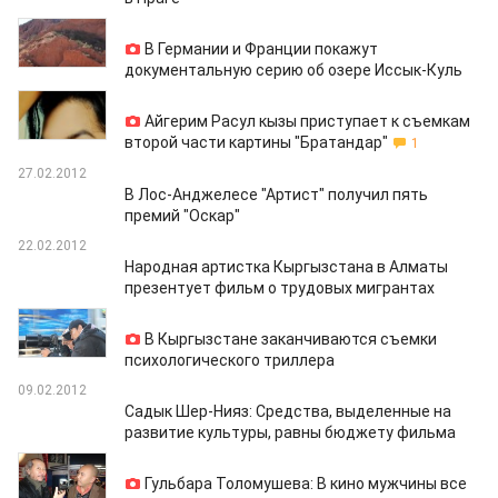
05.03.2012
В Германии и Франции покажут
документальную серию об озере Иссык-Куль
29.02.2012
Айгерим Расул кызы приступает к съемкам
второй части картины "Братандар"
1
27.02.2012
В Лос-Анджелесе "Артист" получил пять
премий "Оскар"
22.02.2012
Народная артистка Кыргызстана в Алматы
презентует фильм о трудовых мигрантах
15.02.2012
В Кыргызстане заканчиваются съемки
психологического триллера
09.02.2012
Садык Шер-Нияз: Средства, выделенные на
развитие культуры, равны бюджету фильма
08.02.2012
Гульбара Толомушева: В кино мужчины все