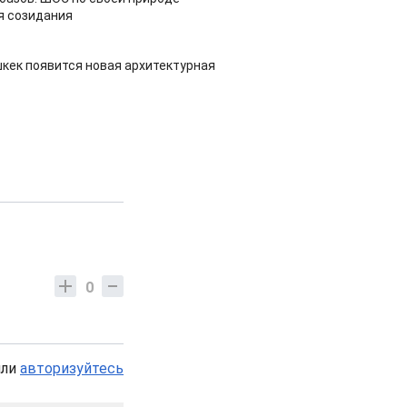
я созидания
шкек появится новая архитектурная
0
или
авторизуйтесь