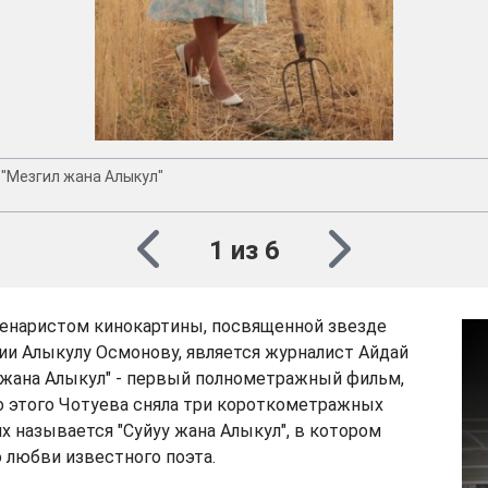
Фото предоставлено Айдай Чотуевой
"Мезгил жана Алыкул"
1 из 6
енаристом кинокартины, посвященной звезде
ии Алыкулу Осмонову, является журналист Айдай
 жана Алыкул" - первый полнометражный фильм,
о этого Чотуева сняла три короткометражных
их называется "Суйуу жана Алыкул", в котором
 любви известного поэта.