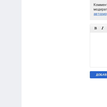
Коммент
модерат
авториз

