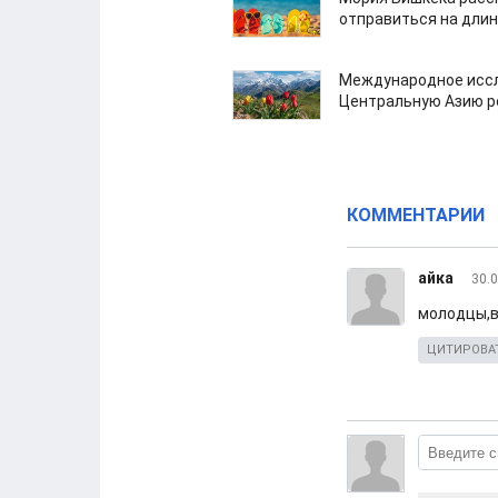
отправиться на дли
Международное иссл
Центральную Азию р
КОММЕНТАРИИ
айка
30.0
молодцы,в
ЦИТИРОВА