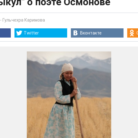
ыкул" о поэте Осмонове
-
Гульчехра Каримова
Twitter
Вконтакте