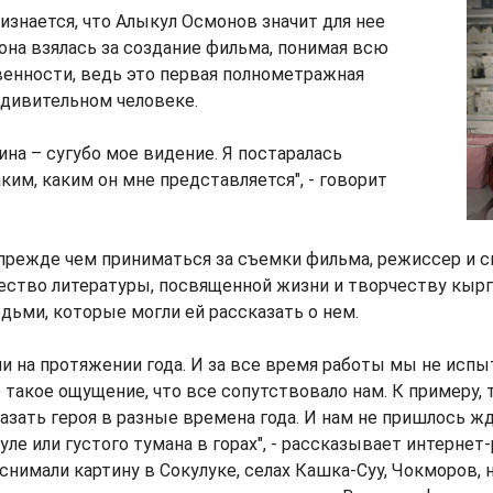
изнается, что Алыкул Осмонов значит для нее
 она взялась за создание фильма, понимая всю
енности, ведь это первая полнометражная
удивительном человеке.
ина – сугубо мое видение. Я постаралась
ким, каким он мне представляется", - говорит
прежде чем приниматься за съемки фильма, режиссер и 
ество литературы, посвященной жизни и творчеству кырг
дьми, которые могли ей рассказать о нем.
и на протяжении года. И за все время работы мы не испы
 такое ощущение, что все сопутствовало нам. К примеру, 
зать героя в разные времена года. И нам не пришлось ж
уле или густого тумана в горах", - рассказывает интернет
 снимали картину в Сокулуке, селах Кашка-Суу, Чокморов, 