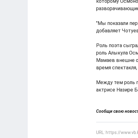
которому Осмонов
разворачивающиес
"Мы показали пер
добавляет Чотуев
Роль поэта сыгра
роль Алыкула Осм
Мамаев внешне о
время спектакля, 
Между тем роль п
актрисе Назире Б
Сообщи свою ново
URL: https://www.vb