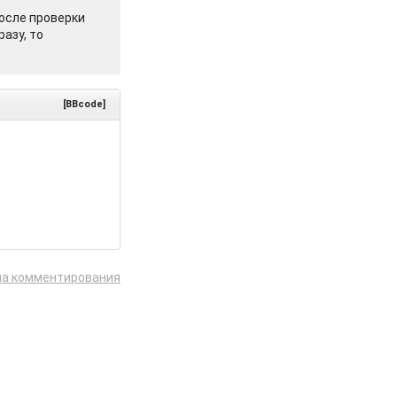
осле проверки
азу, то
[BBcode]
ла комментирования