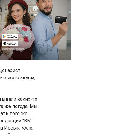
сценарист
ызского акына,
тывали каких-то
та же погода. Мы
дать того же
-редакции "ВБ"
на Иссык-Куле,