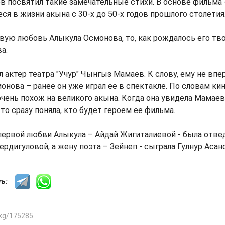
 посвятил такие замечательные стихи. В основе фильма 
я в жизни акына с 30-х до 50-х годов прошлого столетия
вую любовь Алыкула Осмонова, то, как рождалось его твор
а.
л актер театра "Учур" Чынгыз Мамаев. К слову, ему не вп
онова – ранее он уже играл ее в спектакле. По словам ки
чень похож на великого акына. Когда она увидела Мамае
то сразу поняла, кто будет героем ее фильма.
ервой любви Алыкула – Айдай Жигиталиевой - была отве
ердигуловой, а жену поэта – Зейнеп - сыграла Гулнур Асан
сть:
.kg/175285