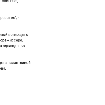
- события,
.
чество", -
ервой воплощать
норежиссера,
ва однажды во
дена талантливой
ова.