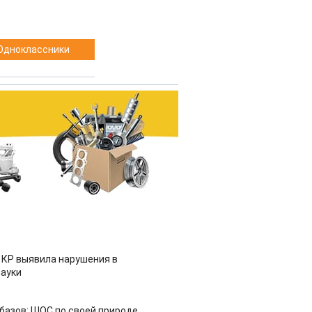
Одноклассники
 КР выявила нарушения в
ауки
азов: ШОС по своей природе