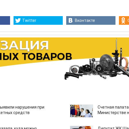
Twitter
Вконтакте
ыявили нарушения при
Счетная палата
етных средств
Министерстве н
казала, куда можно
Депутат ЖК Шаб