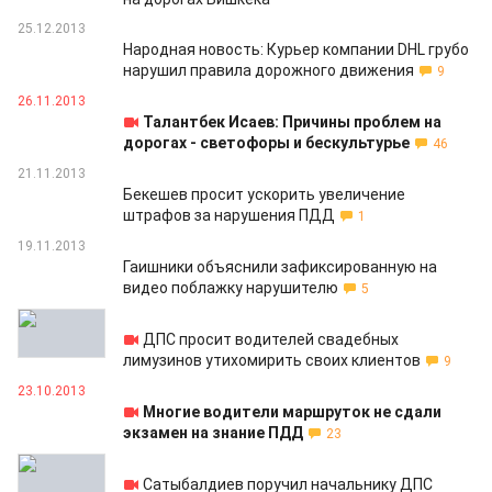
25.12.2013
Народная новость: Курьер компании DHL грубо
нарушил правила дорожного движения
9
26.11.2013
Талантбек Исаев: Причины проблем на
дорогах - светофоры и бескультурье
46
21.11.2013
Бекешев просит ускорить увеличение
штрафов за нарушения ПДД
1
19.11.2013
Гаишники объяснили зафиксированную на
видео поблажку нарушителю
5
23.10.2013
ДПС просит водителей свадебных
лимузинов утихомирить своих клиентов
9
23.10.2013
Многие водители маршруток не сдали
экзамен на знание ПДД
23
02.10.2013
Сатыбалдиев поручил начальнику ДПС