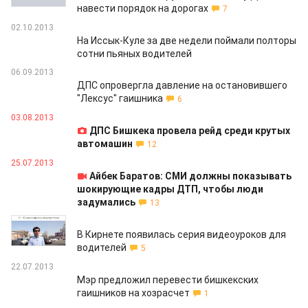
навести порядок на дорогах
7
02.10.2013
На Иссык-Куле за две недели поймали полторы
сотни пьяных водителей
06.09.2013
ДПС опровергла давление на остановившего
"Лексус" гаишника
6
03.08.2013
ДПС Бишкека провела рейд среди крутых
автомашин
12
25.07.2013
Айбек Баратов: СМИ должны показывать
шокирующие кадры ДТП, чтобы люди
задумались
13
24.07.2013
В Кирнете появилась серия видеоуроков для
водителей
5
22.07.2013
Мэр предложил перевести бишкекских
гаишников на хозрасчет
1