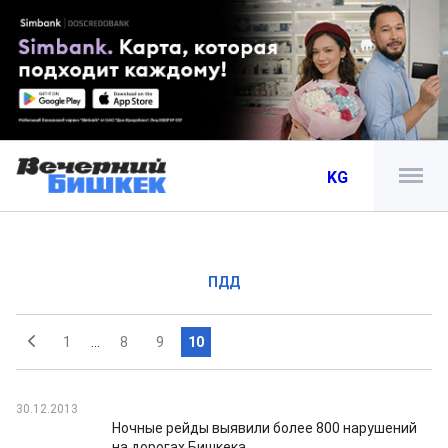
KG
ПДД
1
...
8
9
10
30.12.2013
Ночные рейды выявили более 800 нарушений
на дорогах Бишкека