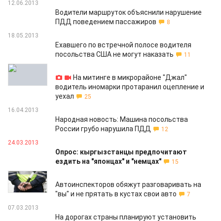
12.06.2013
Водители маршруток объяснили нарушение
ПДД поведением пассажиров
8
18.05.2013
Ехавшего по встречной полосе водителя
посольства США не могут наказать
11
20.04.2013
На митинге в микрорайоне "Джал"
водитель иномарки протаранил оцепление и
уехал
25
16.04.2013
Народная новость: Машина посольства
России грубо нарушила ПДД
12
24.03.2013
Опрос: кыргызстанцы предпочитают
ездить на "японцах" и "немцах"
15
07.03.2013
Автоинспекторов обяжут разговаривать на
"вы" и не прятать в кустах свои авто
7
07.03.2013
На дорогах страны планируют установить