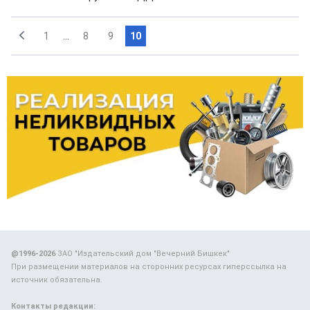
1
...
8
9
10
@1996-2026
ЗАО "Издательский дом "Вечерний Бишкек"
При размещении материалов на сторонних ресурсах гиперссылка на
источник обязательна.
Контакты редакции: