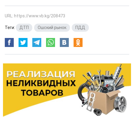
URL: https://www.vb.kg/208473
Теги:
ДТП
,
Ошский рынок
,
ПДД