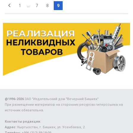
1
...
7
8
9
@1996-2026
ЗАО "Издательский дом "Вечерний Бишкек"
При размещении материалов на сторонних ресурсах гиперссылка на
источник обязательна.
Контакты редакции:
Адрес:
Кыргызстан, г. Бишкек, ул. Усенбаева, 2.
Телефон:
+996 (312) 88-18-09.