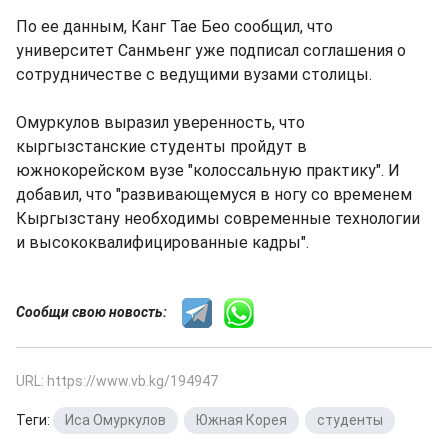
По ее данным, Канг Тае Бео сообщил, что
университет Санмьенг уже подписал соглашения о
сотрудничестве с ведущими вузами столицы.
Омуркулов выразил уверенность, что
кыргызстанские студенты пройдут в
южнокорейском вузе "колоссальную практику". И
добавил, что "развивающемуся в ногу со временем
Кыргызстану необходимы современные технологии
и высококвалифицированные кадры".
Сообщи свою новость:
URL: https://www.vb.kg/194947
Теги:
Иса Омуркулов
,
Южная Корея
,
студенты