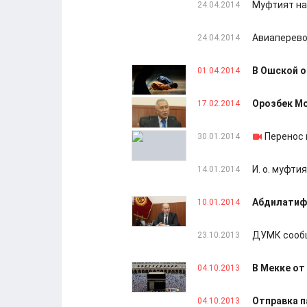
Муфтият на
24.04.2014
Авиаперево
24.04.2014
В Ошской о
01.04.2014
Орозбек Мо
17.02.2014
Перенос 
30.01.2014
И. о. муфти
14.01.2014
Абдилатиф
10.01.2014
ДУМК сообщ
23.10.2013
В Мекке от
04.10.2013
Отправка п
04.10.2013