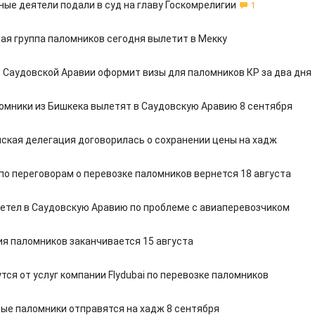
ые деятели подали в суд на главу Госкомрелигии
1
ая группа паломников сегодня вылетит в Мекку
 Саудовской Аравии оформит визы для паломников КР за два дня
омники из Бишкека вылетят в Саудовскую Аравию 8 сентября
ская делегация договорилась о сохранении цены на хадж
по переговорам о перевозке паломников вернется 18 августа
етел в Саудовскую Аравию по проблеме с авиаперевозчиком
я паломников заканчивается 15 августа
тся от услуг компании Flydubai по перевозке паломников
ые паломники отправятся на хадж 8 сентября