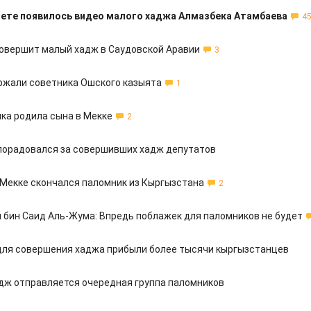
нете появилось видео малого хаджа Алмазбека Атамбаева
4
овершит малый хадж в Саудовской Аравии
3
ржали советника Ошского казыята
1
ка родила сына в Мекке
2
 порадовался за совершивших хадж депутатов
 Мекке скончался паломник из Кыргызстана
2
 бин Саид Аль-Жума: Впредь поблажек для паломников не будет
для совершения хаджа прибыли более тысячи кыргызстанцев
адж отправляется очередная группа паломников