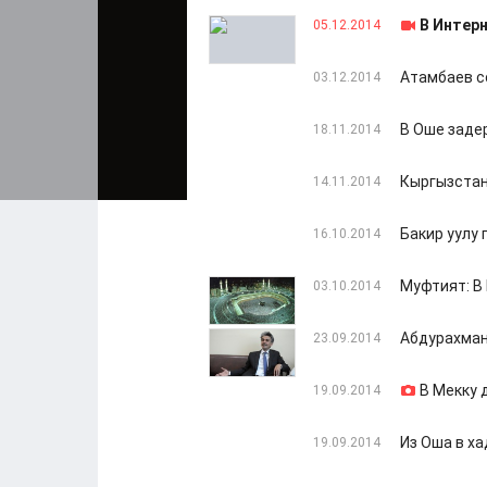
В Интер
05.12.2014
Атамбаев с
03.12.2014
В Оше заде
18.11.2014
Кыргызстан
14.11.2014
Бакир уулу
16.10.2014
Муфтият: В
03.10.2014
Абдурахман
23.09.2014
В Мекку 
19.09.2014
Из Оша в х
19.09.2014