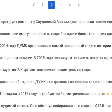
1
2
3
4
 арендует самолет у Саудовской Аравии для перевозки паломник
у паломники смогут совершить хадж без сдачи биометрических да
 2014 году ДУМК организовало самый прозрачный хадж в истории
 по делам религии: В 2015 году планируем повысить цену на хад
ь муфтия: В Кыргызстане самые низкие цены на хадж
дают освобождение ДУМК от страховых взносов за гидов палом
Для хаджа в 2015 году потребуются биометрические паспорта
судимый житель Оша обманул собиравшихся в хадж на $12,5 тыс.