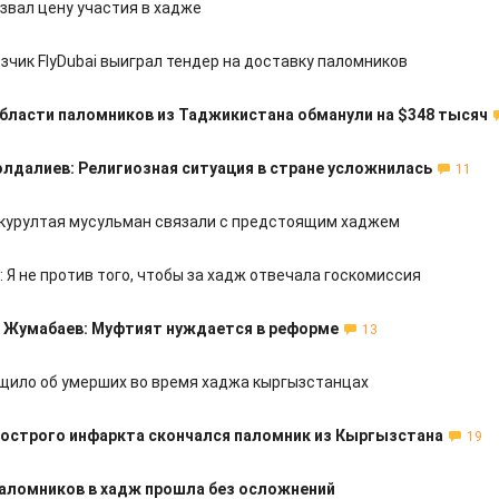
звал цену участия в хадже
зчик FlyDubai выиграл тендер на доставку паломников
бласти паломников из Таджикистана обманули на $348 тысяч
лдалиев: Религиозная ситуация в стране усложнилась
11
курултая мусульман связали с предстоящим хаджем
я: Я не против того, чтобы за хадж отвечала госкомиссия
 Жумабаев: Муфтият нуждается в реформе
13
ило об умерших во время хаджа кыргызстанцах
 острого инфаркта скончался паломник из Кыргызстана
19
аломников в хадж прошла без осложнений