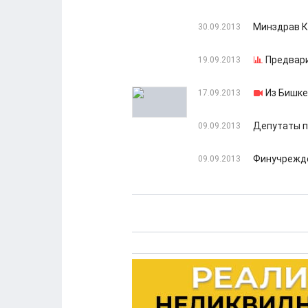
Минздрав К
30.09.2013
Предвари
19.09.2013
Из Бишке
17.09.2013
Депутаты п
09.09.2013
Финучрежде
09.09.2013