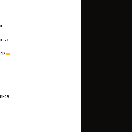
ов
нных
 КР
1
ж
ников
6