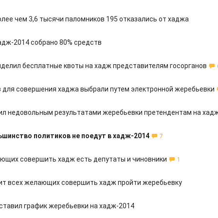
олее чем 3,6 тысячи паломников 195 отказались от хаджа
адж-2014 собрано 80% средств
делил бесплатные квоты на хадж представителям госорганов
 для совершения хаджа выбрали путем электронной жеребьевки
ил недовольным результатами жеребьевки претендентам на хад
ьшинство политиков не поедут в хадж-2014
7
ющих совершить хадж есть депутаты и чиновники
1
т всех желающих совершить хадж пройти жеребьевку
тавил график жеребьевки на хадж-2014