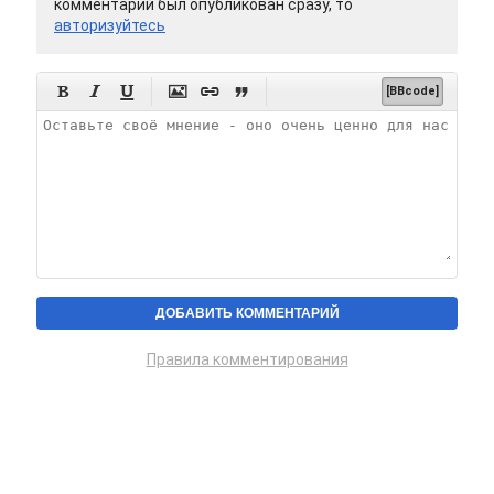
комментарий был опубликован сразу, то
авторизуйтесь






[BBcode]
Правила комментирования