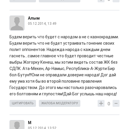
Алым
05.12.2014, 13:49
Будем верить что будет с народом а не с казнокрадами.
Будем верить что не будет устраивать гонение своих
полит оппонентов. Надежда народа с каждым днем
гаснеть...самое главное что будет проводит честные
выбры Жогорку Кенеш, мы хотим видеть состав ЖК без
СДПК. Ата-Мекен, Ар-Намыс, Республика-А-Журти Бир
бол-Бутун!!!Они не оправдали доверие народа! Дог дай
ему ума хотя бы во второй половине правления
Государством. До этого мы настолько разочаровались
его болтовням и глупостям!Дай Бог услышь наш народ!
0
ЦИТИРОВАТЬ
ЖАЛОБА МОДЕРАТОРУ
M
05.12.2014, 13:52