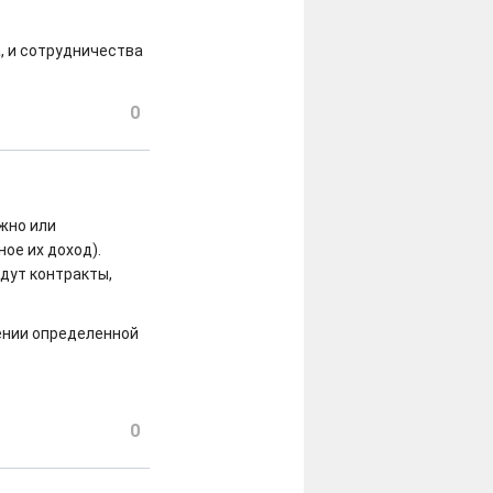
а, и сотрудничества
0
жно или
ое их доход).
дут контракты,
лении определенной
0