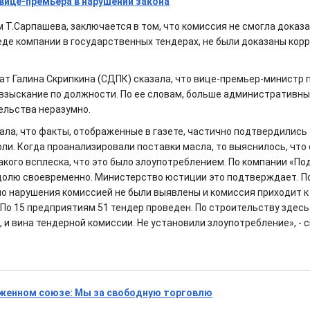
вице-премьера в нарушении закона
 Т.Сарпашева, заключается в том, что комиссия не смогла доказа
де компании в государственных тендерах, не были доказаны кор
ат Галина Скрипкина (СДПК) сказала, что вице-премьер-министр 
взыскание по должности. По ее словам, больше административны
ельства неразумно.
зала, что факты, отображенные в газете, частично подтвердились
ли. Когда проанализировали поставки масла, то выяснилось, что 
такого всплеска, что это было злоупотреблением. По компании «По
долю своевременно. Министерство юстиции это подтверждает. П
но нарушения комиссией не были выявлены и комиссия приходит к 
 По 15 предприятиям 51 тендер проведен. По строительству здесь
 и вина тендерной комиссии. Не установили злоупотребление», - с
женном союзе: Мы за свободную торговлю