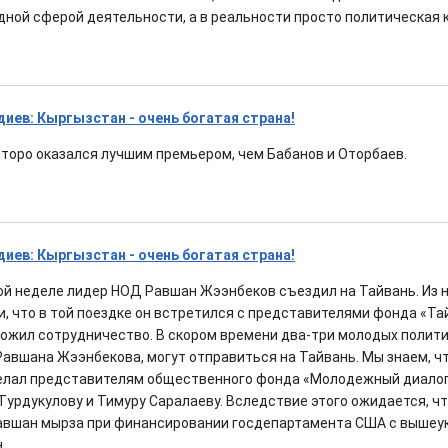
одной сферой деятельности, а в реальности просто политическая 
ев: Кыргызстан - очень богатая страна!
нторо оказался лучшим премьером, чем Бабанов и Оторбаев.
ев: Кыргызстан - очень богатая страна!
ой неделе лидер НОД Равшан Жээнбеков съездил на Тайвань. Из 
, что в той поездке он встретился с представителями фонда «Т
ожил сотрудничество. В скором времени два-три молодых полит
Равшана Жээнбекова, могут отправиться на Тайвань. Мы знаем, ч
елал представителям общественного фонда «Молодежный диалог
урдукулову и Тимуру Саралаеву. Вследствие этого ожидается, чт
авшан мырза при финансировании госдепартамента США с вышеу
.