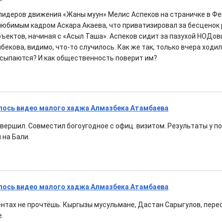
лидеров движения «Жаны муун» Мелис Аспеков на страничке в Фе
юбимым кадром Аскара Акаева, что приватизировал за бесценок
ъектов, начиная с «Асыл Таша». Аспеков сидит за пазухой НОДовц
екова, видимо, что-то случилось. Как же так, только вчера ходи
ссыпаются? И как общественность поверит им?
лось видео малого хаджа Алмазбека Атамбаева
вершил. Совместил богоугодное с офиц. визитом. Результаты у по
 на Бали.
лось видео малого хаджа Алмазбека Атамбаева
ентах не прочтёшь. Кыргызы мусульмане, Дастан Сарыгулов, пере
.