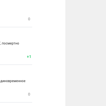
0
, посмертно
+1
 единовременное
0