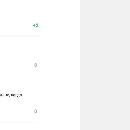
+2
0
дане, когда
0