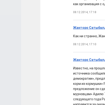
как организация с 
08.12.2014, 17:18
Жанторо Сатыбалди
Как ни странно, Жа
08.12.2014, 17:10
Жанторо Сатыбалди
Известно, на прошл
источника сообщили
демократии», предл
корм из кормушки» 
предложение он сд
мууновцам» Адилю Т
следующего года Р
направится за океан