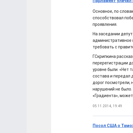
Парламент уличил 
Основное, по словам
способствовал побе
проявления.
На заседании депут
административное 
требовать с правит
Г.Скрипкина расска
перерегистрации до
уровне были. «Нет 
состава и передал 
дорог посмотрели, 
нарушений не было.
«Градиента», может,
05.11.2014, 19:49
Посол США о Тамо