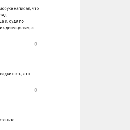
йсбуке написал, что
 ряд
а и, судя по
ли одним целым, а
0
ездки есть, это
0
станьте