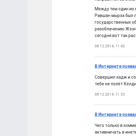
Между тем один из 
Равшан мырза был л
государственных об
разоблачению Жээнб
сегодня вот так ра
08.12.2014, 11:43
В Интернете появи
Совершил хадж и со
тебе не полёт Келди
08.12.2014, 11:33
В Интернете появи
Чего только в комм
активничать в инете