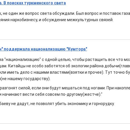
. В поисках туркменского света
к, не один же вопрос света обсуждали. Был вопрос и поставок газ
яния наркобизнесу, и обсуждение межкультурных связей.
н" поддержала национализацию "Кумтора"
за "национализацию" с одной целью, чтобы растащить все что мо
ам. Китайцы не особо заботятся об экологии района добычи(главн
ли иметь дело с нашими властями(взятки и прочее). Тут точно бу
(не нашему государству).
разгонят силой, если они будут мешаться под ногами. При накоп
и начинают вести себя совсем по-другому(жестче)."
аеву не дадут, не позволят убить экономику и горнорудку.