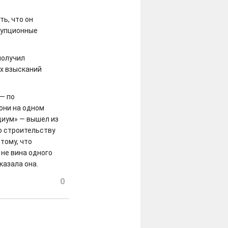
ть, что он
рупционные
получил
х взысканий
 — по
они на одном
диум» — вышел из
о строительству
тому, что
 не вина одного
казала она.
0