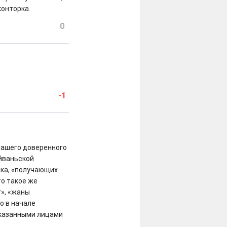
конторка.
0
-1
нашего доверенного
айваньской
ика, «получающих
то такое же
», «жаны
о в начале
казанными лицами