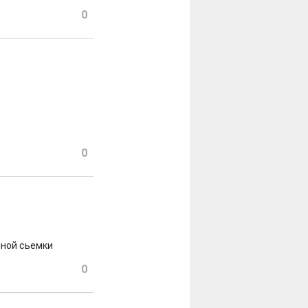
0
0
чной сьемки
0