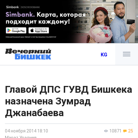
KG
Главой ДПС ГУВД Бишкека
назначена Зумрад
Джанабаева
04 ноября 2014 18:10
10871
25
Марат Уралиев