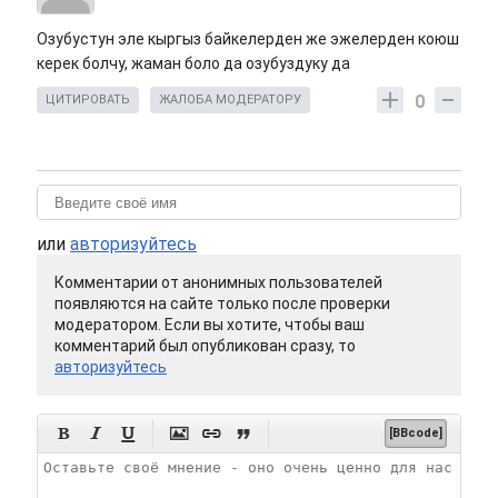
Озубустун эле кыргыз байкелерден же эжелерден коюш
керек болчу, жаман боло да озубуздуку да
0
ЦИТИРОВАТЬ
ЖАЛОБА МОДЕРАТОРУ
или
авторизуйтесь
Комментарии от анонимных пользователей
появляются на сайте только после проверки
модератором. Если вы хотите, чтобы ваш
комментарий был опубликован сразу, то
авторизуйтесь






[BBcode]