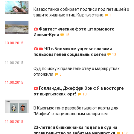
13.08.2015
Казахстанка собирает подписи под петицией о
защите хищных птиц Кыргызстана
1
13.08.2015
Фантастические фото штормового
Иссык-Куля
15
13.08.2015
ЧП в Боомском ущелье глазами
пользователей социальных сетей
13
11.08.2015
Суд по иску к правительству о маршрутках
отложили
5
11.08.2015
Голландец Джеффри Оонк: Я в восторге
от кыргызских юрт!
13
11.08.2015
В Кыргызстане разрабатывают карты для
"Мафии" с национальным колоритом
11.08.2015
23-летняя бишкекчанка подала в суд на
правительство за забитые маршрутки
102