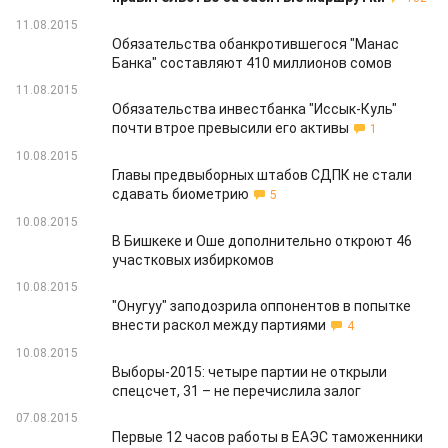
11.08.2015
Обязательства обанкротившегося "Манас
Банка" составляют 410 миллионов сомов
11.08.2015
Обязательства инвестбанка "Иссык-Куль"
почти втрое превысили его активы
1
10.08.2015
Главы предвыборных штабов СДПК не стали
сдавать биометрию
5
10.08.2015
В Бишкеке и Оше дополнительно откроют 46
участковых избиркомов
10.08.2015
"Онугуу" заподозрила оппонентов в попытке
внести раскол между партиями
4
10.08.2015
Выборы-2015: четыре партии не открыли
спецсчет, 31 – не перечислила залог
07.08.2015
Первые 12 часов работы в ЕАЭС таможенники