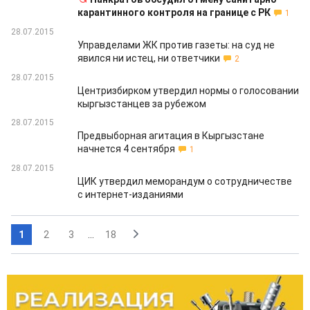
карантинного контроля на границе с РК
1
28.07.2015
Управделами ЖК против газеты: на суд не
явился ни истец, ни ответчики
2
28.07.2015
Центризбирком утвердил нормы о голосовании
кыргызстанцев за рубежом
28.07.2015
Предвыборная агитация в Кыргызстане
начнется 4 сентября
1
28.07.2015
ЦИК утвердил меморандум о сотрудничестве
с интернет-изданиями
1
2
3
...
18