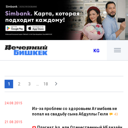
KG
1
2
3
...
18
24.08.2015
Из-за проблем со здоровьем Атамбаев не
попал на свадьбу сына Абдуллы Гюля
43
21.08.2015
Плагиат.kg, или Отечественный НЕдизайн