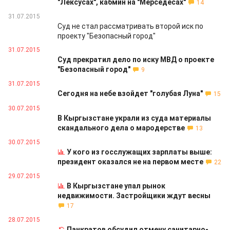
"Лексусах", кабмин на "Мерседесах"
14
31.07.2015
Суд не стал рассматривать второй иск по
проекту "Безопасный город"
31.07.2015
Суд прекратил дело по иску МВД о проекте
"Безопасный город"
9
31.07.2015
Сегодня на небе взойдет "голубая Луна"
15
30.07.2015
В Кыргызстане украли из суда материалы
скандального дела о мародерстве
13
30.07.2015
У кого из госслужащих зарплаты выше:
президент оказался не на первом месте
22
29.07.2015
В Кыргызстане упал рынок
недвижимости. Застройщики ждут весны
17
28.07.2015
Панкратов обсудил отмену санитарно-