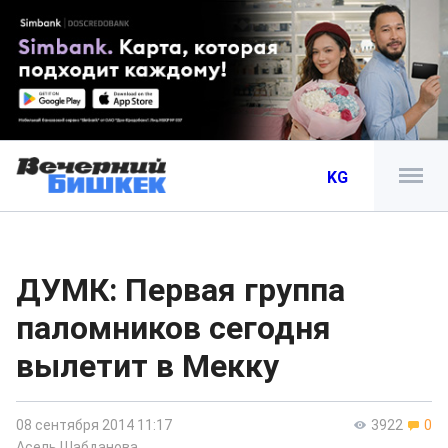
KG
ДУМК: Первая группа
паломников сегодня
вылетит в Мекку
08 сентября 2014 11:17
3922
0
Асель Шабданова