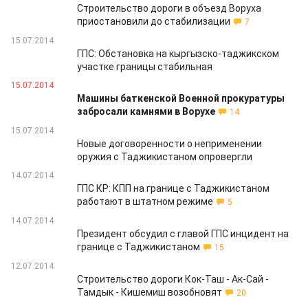
Строительство дороги в объезд Воруха
приостановили до стабилизации
7
15.07.2014
ГПС: Обстановка на кыргызско-таджикском
участке границы стабильная
15.07.2014
Машины баткенской Военной прокуратуры
забросали камнями в Ворухе
14
15.07.2014
Новые договоренности о неприменении
оружия с Таджикистаном опровергли
14.07.2014
ГПС КР: КПП на границе с Таджикистаном
работают в штатном режиме
5
14.07.2014
Президент обсудил с главой ГПС инцидент на
границе с Таджикистаном
15
12.07.2014
Строительство дороги Кок-Таш - Ак-Сай -
Тамдык - Кишемиш возобновят
20