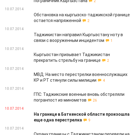
пограничник Кыргызстана
2
10.07.2014
Обстановка на кыргызско-таджикской границе
остается напряженной
2
10.07.2014
Таджикистан направил Кыргызстану ноту в
связи с вооруженным инцидентом
1
10.07.2014
Кыргызстан призывает Таджикистан
прекратить стрельбу на границе
2
10.07.2014
МВД: На место перестрелки военнослужащих
КР и РТ стянули силы милиции
4
10.07.2014
ГПС: Таджикские военные вновь обстреляли
погранпост из минометов
26
10.07.2014
На границе в Баткенской области произошла
еще одна перестрелка
9
10.07.2014
Охрану границы с Таджикистаном перевели на