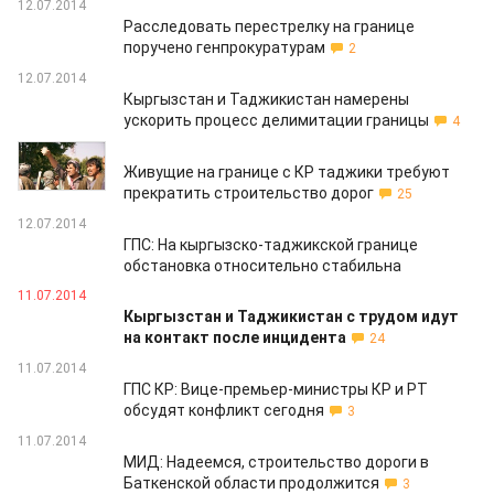
12.07.2014
Расследовать перестрелку на границе
поручено генпрокуратурам
2
12.07.2014
Кыргызстан и Таджикистан намерены
ускорить процесс делимитации границы
4
12.07.2014
Живущие на границе с КР таджики требуют
прекратить строительство дорог
25
12.07.2014
ГПС: На кыргызско-таджикской границе
обстановка относительно стабильна
11.07.2014
Кыргызстан и Таджикистан с трудом идут
на контакт после инцидента
24
11.07.2014
ГПС КР: Вице-премьер-министры КР и РТ
обсудят конфликт сегодня
3
11.07.2014
МИД: Надеемся, строительство дороги в
Баткенской области продолжится
3