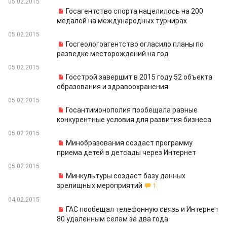
05.02.2015
Госагентство спорта нацелилось на 200
медалей на международных турнирах
05.02.2015
Госгеологоагентство огласило планы по
разведке месторождений на год
05.02.2015
Госстрой завершит в 2015 году 52 объекта
образования и здравоохранения
05.02.2015
Госантимонополия пообещала равные
конкурентные условия для развития бизнеса
05.02.2015
Минобразования создаст программу
приема детей в детсады через Интернет
05.02.2015
Минкультуры создаст базу данных
зрелищных мероприятий
1
04.02.2015
ГАС пообещал телефонную связь и Интернет
80 удаленным селам за два года