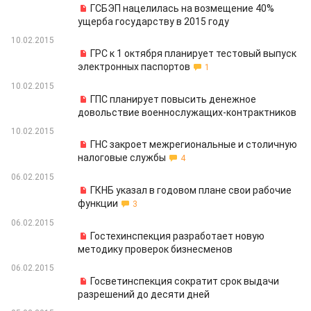
ГСБЭП нацелилась на возмещение 40%
ущерба государству в 2015 году
10.02.2015
ГРС к 1 октября планирует тестовый выпуск
электронных паспортов
1
10.02.2015
ГПС планирует повысить денежное
довольствие военнослужащих-контрактников
10.02.2015
ГНС закроет межрегиональные и столичную
налоговые службы
4
06.02.2015
ГКНБ указал в годовом плане свои рабочие
функции
3
06.02.2015
Гостехинспекция разработает новую
методику проверок бизнесменов
06.02.2015
Госветинспекция сократит срок выдачи
разрешений до десяти дней