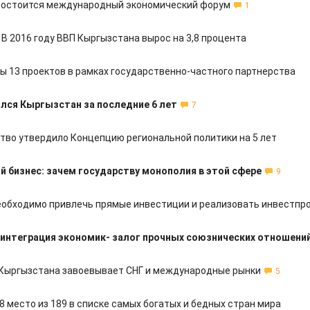
состоится международный экономический форум
1
В 2016 году ВВП Кыргызстана вырос на 3,8 процента
ы 13 проектов в рамках государственно-частного партнерства
ялся Кыргызстан за последние 6 лет
7
тво утвердило Концепцию региональной политики на 5 лет
 бизнес: зачем государству монополия в этой сфере
9
еобходимо привлечь прямые инвестиции и реализовать инвестпр
 интеграция экономик- залог прочных союзнических отношений
 Кыргызстана завоевывает СНГ и международные рынки
5
8 место из 189 в списке самых богатых и бедных стран мира