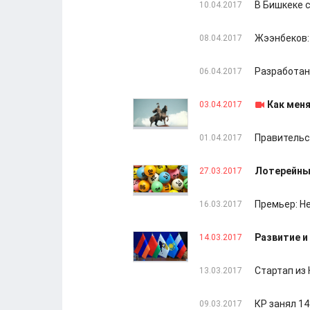
В Бишкеке 
10.04.2017
Жээнбеков: 
08.04.2017
Разработан
06.04.2017
Как мен
03.04.2017
Правительс
01.04.2017
Лотерейный
27.03.2017
Премьер: Н
16.03.2017
Развитие и
14.03.2017
Стартап из
13.03.2017
КР занял 14
09.03.2017