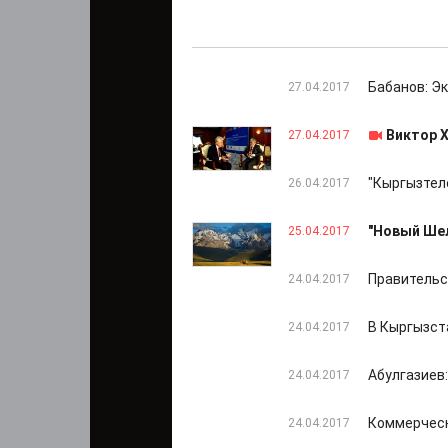
Бабанов: Э
27.04.2017
Виктор 
27.04.2017
"Кыргызтел
26.04.2017
"Новый Шел
25.04.2017
Правительс
24.04.2017
В Кыргызст
24.04.2017
Абулгазиев
24.04.2017
Коммерческ
24.04.2017