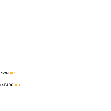
оекты
1
 в ЕАЭС
1