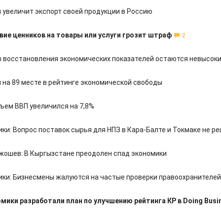
 увеличит экспорт своей продукции в Россию
вие ценников на товары или услуги грозит штраф
2
 восстановления экономических показателей остаются невысок
 на 89 месте в рейтинге экономической свободы
бъем ВВП увеличился на 7,8%
ки: Вопрос поставок сырья для НПЗ в Кара-Балте и Токмаке не р
жошев: В Кыргызстане преодолен спад экономики
ки: Бизнесмены жалуются на частые проверки правоохранителей
мики разработали план по улучшению рейтинга КР в Doing Busi