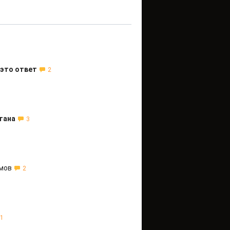
 это ответ
2
тана
3
омов
2
1