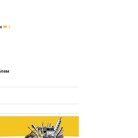
н
3
блем