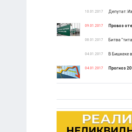
Депутат: И
10.01.2017
Провоз оте
09.01.2017
Битва "тит
08.01.2017
В Бишкеке 
04.01.2017
Прогноз 20
04.01.2017