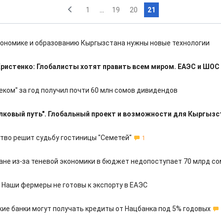
1
...
19
20
21
кономике и образованию Кыргызстана нужны новые технологии
Христенко: Глобалисты хотят править всем миром. ЕАЭС и ШОС
еком" за год получил почти 60 млн сомов дивидендов
ковый путь". Глобальный проект и возможности для Кыргызс
тво решит судьбу гостиницы "Семетей"
1
ане из-за теневой экономики в бюджет недопоступает 70 млрд с
: Наши фермеры не готовы к экспорту в ЕАЭС
ие банки могут получать кредиты от Нацбанка под 5% годовых