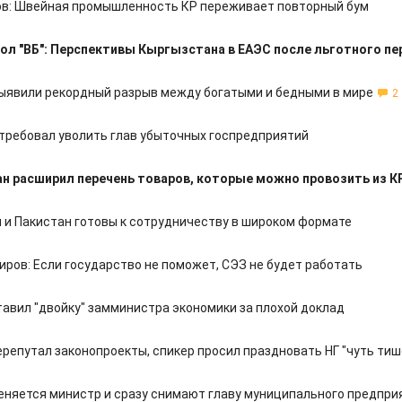
ов: Швейная промышленность КР переживает повторный бум
ол "ВБ": Перспективы Кыргызстана в ЕАЭС после льготного п
ыявили рекордный разрыв между богатыми и бедными в мире
2
требовал уволить глав убыточных госпредприятий
н расширил перечень товаров, которые можно провозить из К
 и Пакистан готовы к сотрудничеству в широком формате
иров: Если государство не поможет, СЭЗ не будет работать
тавил "двойку" замминистра экономики за плохой доклад
ерепутал законопроекты, спикер просил праздновать НГ "чуть тиш
еняется министр и сразу снимают главу муниципального предпри