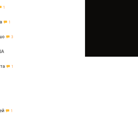
1
а
1
ошо
3
ША
нта
1
ей
1