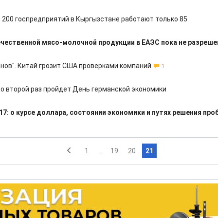
з 200 госпредприятий в Кыргызстане работают только 85
чественной мясо-молочной продукции в ЕАЭС пока не разреше
анов". Китай грозит США проверками компаний
1
во второй раз пройдет День германской экономики
17: о курсе доллара, состоянии экономики и путях решения про
1
...
19
20
21