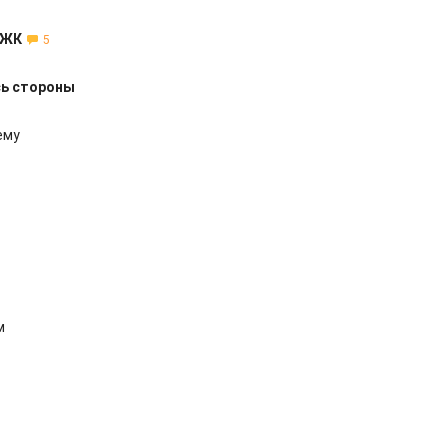
 ЖК
5
сь стороны
ему
м