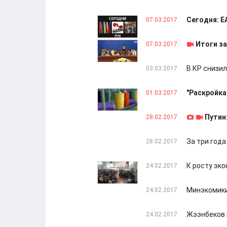
Сегодня: Е
07.03.2017
Итоги з
07.03.2017
В КР снизи
03.03.2017
"Раскройка
01.03.2017
Путин
28.02.2017
За три года
28.02.2017
К росту эко
24.02.2017
Минэкомики
24.02.2017
Жээнбеков 
24.02.2017