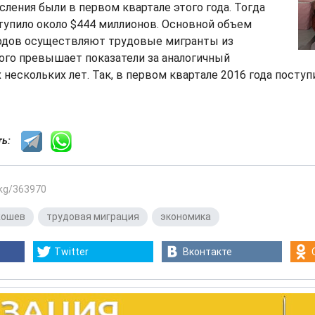
ления были в первом квартале этого года. Тогда
тупило около $444 миллионов. Основной объем
дов осуществляют трудовые мигранты из
ого превышает показатели за аналогичный
 нескольких лет. Так, в первом квартале 2016 года поступ
сть:
.kg/363970
жошев
,
трудовая миграция
,
экономика
Twitter
Вконтакте