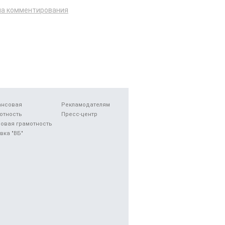
ла комментирования
ансовая
Рекламодателям
отность
Пресс-центр
овая грамотность
вка "ВБ"