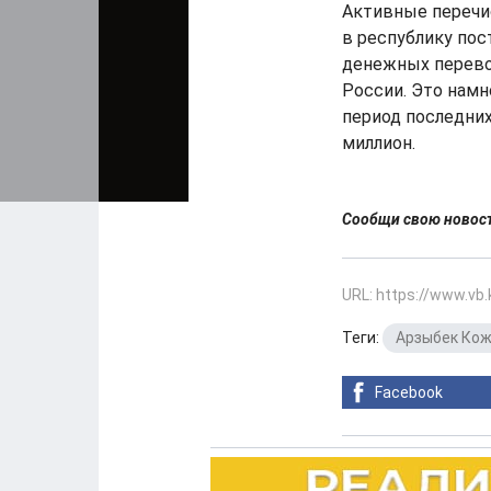
Активные перечис
в республику пос
денежных перево
России. Это намн
период последних
миллион.
Сообщи свою ново
URL: https://www.vb
Теги:
Арзыбек Ко
Facebook