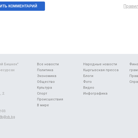
Прави
ий Бишкек"
Все новости
Народные новости
Фин
ресурсах
Политика
Кыргызская пресса
грам
Экономика
Блоги
Прав
Общество
Фото
Спра
Культура
Видео
 2.
Спорт
Инфографика
Происшествия
В мире
-03.
48k@vb.kg