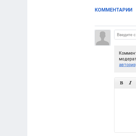
КОММЕНТАРИИ
Коммент
модерат
авториз

