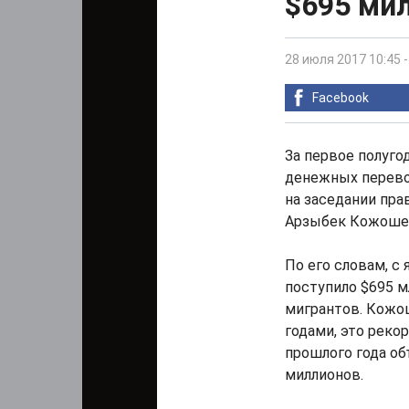
$695 ми
28 июля 2017 10:45
Facebook
За первое полуг
денежных перевод
на заседании пр
Арзыбек Кожоше
По его словам, с
поступило $695 м
мигрантов. Кожо
годами, это рекор
прошлого года о
миллионов.