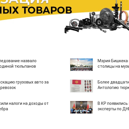
едование назвало
Мэрия Бишкека 
одиной тюльпанов
столицы на муз
скацию грузовых авто за
Более двадцати
еревозок
Антологию тюрк
или налоги на доходы от
В КР появились
ебра
эксперты по Д