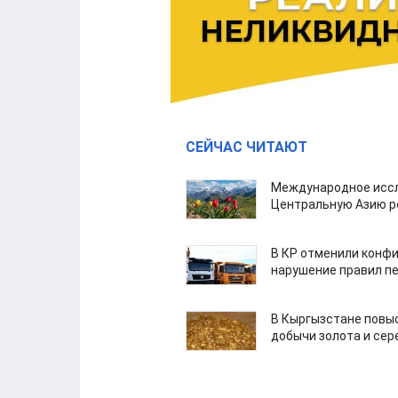
СЕЙЧАС ЧИТАЮТ
Международное иссл
Центральную Азию р
В КР отменили конфи
нарушение правил п
В Кыргызстане повыс
добычи золота и сер