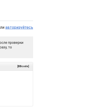
или
авторизуйтесь
осле проверки
азу, то
[BBcode]