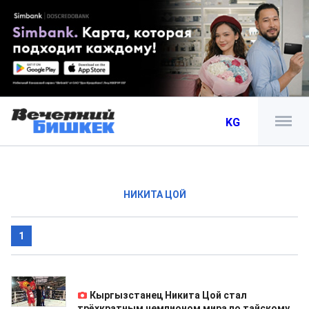
KG
НИКИТА ЦОЙ
1
25.03.2019
Кыргызстанец Никита Цой стал
трёхкратным чемпионом мира по тайскому