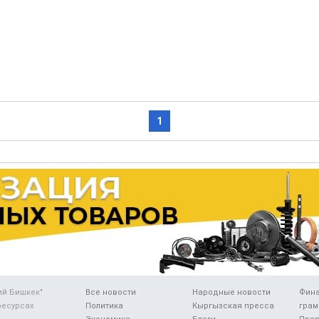
1
ий Бишкек"
Все новости
Народные новости
Фин
ресурсах
Политика
Кыргызская пресса
грам