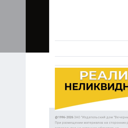
@1996-2026
ЗАО "Издательский дом "Вечерн
При размещении материалов на сторонних 