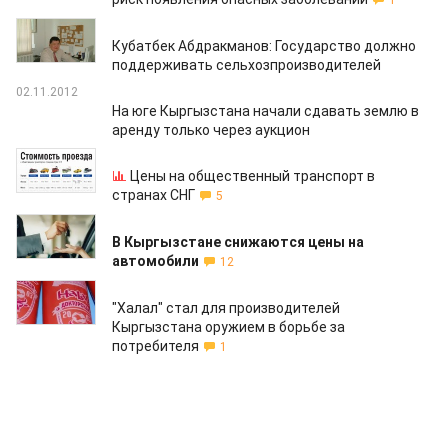
1
19.11.2012
Кубатбек Абдракманов: Государство должно
поддерживать сельхозпроизводителей
02.11.2012
На юге Кыргызстана начали сдавать землю в
аренду только через аукцион
13.07.2012
Цены на общественный транспорт в
странах СНГ
5
06.07.2012
В Кыргызстане снижаются цены на
автомобили
12
27.06.2012
"Халал" стал для производителей
Кыргызстана оружием в борьбе за
потребителя
1