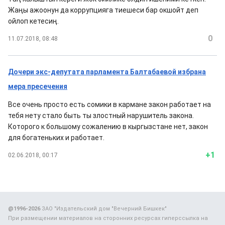
Жаңы ажоонун да коррупцияга тиешеси бар окшойт деп
ойлоп кетесиң.
0
11.07.2018, 08:48
Дочери экс-депутата парламента Балтабаевой избрана
мера пресечения
Все очень просто есть сомики в кармане закон работает на
тебя нету стало быть ты злостный нарушитель закона.
Которого к большому сожалению в кыргызстане нет, закон
для богатеньких и работает.
+1
02.06.2018, 00:17
@1996-2026
ЗАО "Издательский дом "Вечерний Бишкек"
При размещении материалов на сторонних ресурсах гиперссылка на