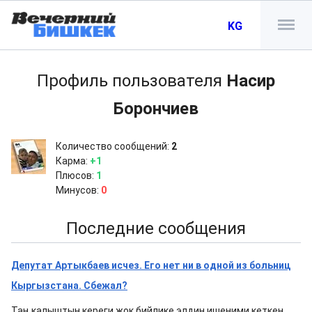
KG
Профиль пользователя
Насир
Борончиев
Количество сообщений:
2
Карма:
+1
Плюсов:
1
Минусов:
0
Последние сообщения
Депутат Артыкбаев исчез. Его нет ни в одной из больниц
Кыргызстана. Сбежал?
Таң калыштын кереги жок бийлике элдин ишеними кеткен.