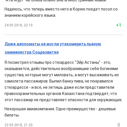
"Ата Журт" не обязательно знать иностранные языки.
Надеюсь, что теперь вместо него в Корею поедет посол со
знанием корейского языка.
+1
24.09.2018, 22:10
Даже дипломаты не могли утихомирить пьяную
замминистра Соцразвития
Я посмотрел отзывы про стюардесс "Эйр Астаны" - это,
оказывается, действительно вообразившие себя богинями
существа, которые могут миловать, а могут высаживать из
самолета пассажиров. Выпил банку пива, не понравился
стюардессе - и все, не летишь даже если представители
правоохранительных органов Казахстана подтвердят, что
этот пассажир не представляет опасности для окружающих.
Нехорошая авиакомпания. Одно преимущество - дешевые
билеты.
0
23.09.2018, 21:20