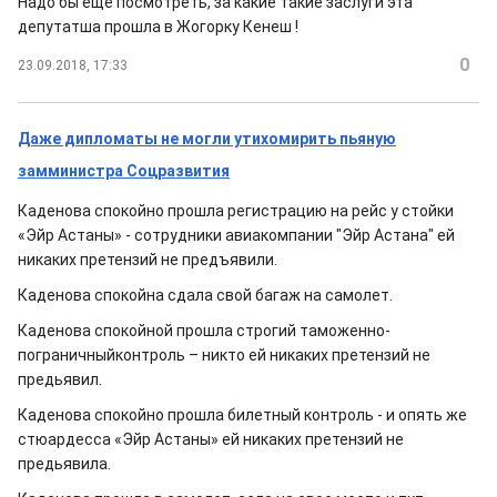
Надо бы еще посмотреть, за какие такие заслуги эта
депутатша прошла в Жогорку Кенеш !
0
23.09.2018, 17:33
Даже дипломаты не могли утихомирить пьяную
замминистра Соцразвития
Каденова спокойно прошла регистрацию на рейс у стойки
«Эйр Астаны» - сотрудники авиакомпании "Эйр Астана" ей
никаких претензий не предъявили.
Каденова спокойна сдала свой багаж на самолет.
Каденова спокойной прошла строгий таможенно-
пограничныйконтроль – никто ей никаких претензий не
предьявил.
Каденова спокойно прошла билетный контроль - и опять же
стюардесса «Эйр Астаны» ей никаких претензий не
предьявила.