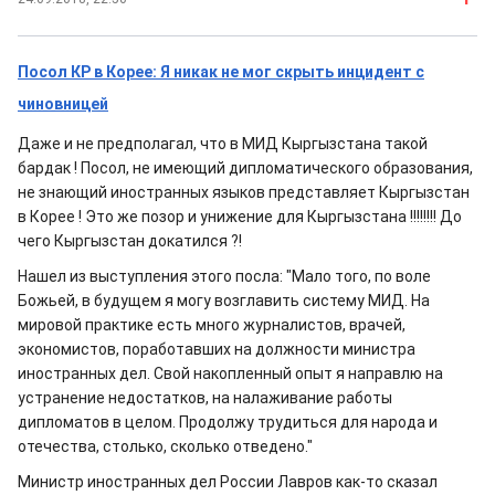
Посол КР в Корее: Я никак не мог скрыть инцидент с
чиновницей
Даже и не предполагал, что в МИД Кыргызстана такой
бардак ! Посол, не имеющий дипломатического образования,
не знающий иностранных языков представляет Кыргызстан
в Корее ! Это же позор и унижение для Кыргызстана !!!!!!!! До
чего Кыргызстан докатился ?!
Нашел из выступления этого посла: "Мало того, по воле
Божьей, в будущем я могу возглавить систему МИД. На
мировой практике есть много журналистов, врачей,
экономистов, поработавших на должности министра
иностранных дел. Свой накопленный опыт я направлю на
устранение недостатков, на налаживание работы
дипломатов в целом. Продолжу трудиться для народа и
отечества, столько, сколько отведено."
Министр иностранных дел России Лавров как-то сказал