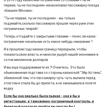
В 2010 году казахский пограничник со словами «ты не
первая, ты не последняя» изнасиловал пассажирку поезда
«Бишкек-Москва».
"Ты не первая, ты не последняя» - вы только
подумайте,сколько пассажирок прошли через руки этих
пограничных тварей !
Теперь отгадайте с закрытыми глазами – понес ли казах-
пограничник-насильник хоть какое-нибудь наказание ?
И в прошлом году казахи границу перекрыли, чтобы
показатьсвою власть и нанесли ущерб нашей экономике в
сотни миллионов долларов.
И вы еще поддерживаете их ?! Очнитесь. Это было
обыкновенная подстава со стороны казахской "Эйр Астаны",
обиженной тем, что пассажирку чуть-чуть выпила перед
отлетом и спала бы до прилета, а не заказывала в полете
водку.
Если бы она реально была пьяная - она и бы и
регистрацию, и таможенно-пограничный контроль, и
билетный контроль пройти не смогла бы !