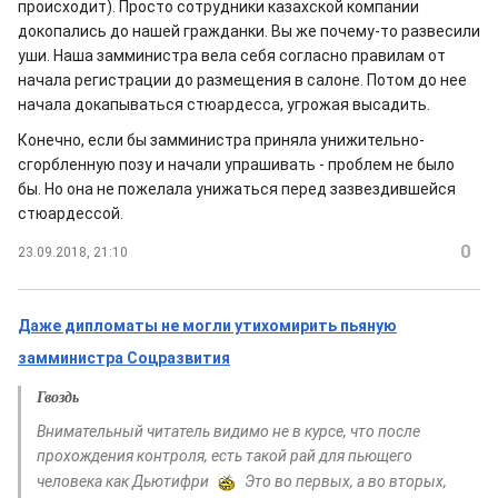
происходит). Просто сотрудники казахской компании
докопались до нашей гражданки. Вы же почему-то развесили
уши. Наша замминистра вела себя согласно правилам от
начала регистрации до размещения в салоне. Потом до нее
начала докапываться стюардесса, угрожая высадить.
Конечно, если бы замминистра приняла унижительно-
сгорбленную позу и начали упрашивать - проблем не было
бы. Но она не пожелала унижаться перед зазвездившейся
стюардессой.
0
23.09.2018, 21:10
Даже дипломаты не могли утихомирить пьяную
замминистра Соцразвития
Гвоздь
Внимательный читатель видимо не в курсе, что после
прохождения контроля, есть такой рай для пьющего
человека как Дьютифри
Это во первых, а во вторых,