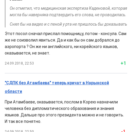
Он отметил, что медицинская экспертиза Каденовой, которая
могла бы наверняка подтвердить его слова, не проводилась.
Снял бы на видео и с пеной у рта не пришлось бы доказывать
Этот посол сначал прислал помощницу, потом - консула. Сам
же не соизволил явиться. Да и как бы он сам добрался до
аэропорта ? Он же ни английского, ни корейского языков,
оказывается, не знает.
+1
24.09.2018, 22:53
"СДПК без Атамбаева" теперь кричат в Нарынской
области
При Атамбаеве, оказывается, послом в Корею назначили
человека без дипломатического образования и знания
языков. Дальше про этого президента можно и не говорить.
И так все понятно.
-1
24.09.2018, 22:50