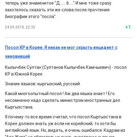
теперь уже знаменитое "Д...... б....." И мне тоже сразу
захотелось сказать эти же слова после прочтения
биографии этого "посла".
+1
24.09.2018, 22:35
Посол КР в Корее: Я никак не мог скрыть инцидент с
чиновницей
Кылычбек Султан (Султанов Кылычбек Камчыевич) - посол
КР в Южной Корее
Знание языков: кыргызский, русский.
Какой многоопытный посол ! Аж два языка знает ! Его
несомненно надо сделать министром иностранных дел
Кыргызстана.
Я почему-то все время считал, что посол Кыргызстана в
Корее должен знать уж если не корейский, то хотя бы
английский язык. Но, видать, я очень ошибался. Кадрам из