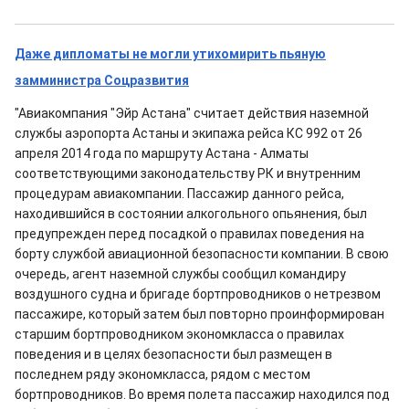
Даже дипломаты не могли утихомирить пьяную
замминистра Соцразвития
"Авиакомпания "Эйр Астана" считает действия наземной
службы аэропорта Астаны и экипажа рейса КС 992 от 26
апреля 2014 года по маршруту Астана - Алматы
соответствующими законодательству РК и внутренним
процедурам авиакомпании. Пассажир данного рейса,
находившийся в состоянии алкогольного опьянения, был
предупрежден перед посадкой о правилах поведения на
борту службой авиационной безопасности компании. В свою
очередь, агент наземной службы сообщил командиру
воздушного судна и бригаде бортпроводников о нетрезвом
пассажире, который затем был повторно проинформирован
старшим бортпроводником экономкласса о правилах
поведения и в целях безопасности был размещен в
последнем ряду экономкласса, рядом с местом
бортпроводников. Во время полета пассажир находился под