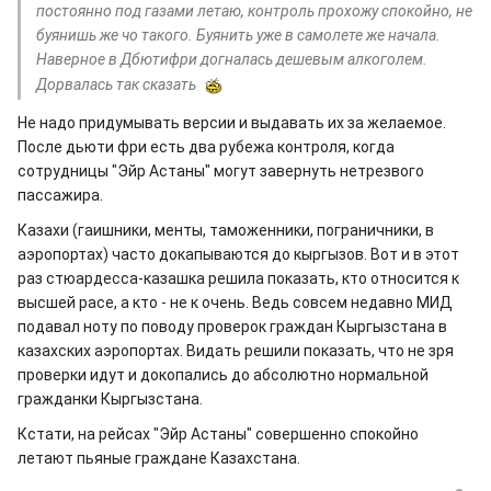
постоянно под газами летаю, контроль прохожу спокойно, не
буянишь же чо такого. Буянить уже в самолете же начала.
Наверное в Дбютифри догналась дешевым алкоголем.
Дорвалась так сказать
Не надо придумывать версии и выдавать их за желаемое.
После дьюти фри есть два рубежа контроля, когда
сотрудницы "Эйр Астаны" могут завернуть нетрезвого
пассажира.
Казахи (гаишники, менты, таможенники, пограничники, в
аэропортах) часто докапываются до кыргызов. Вот и в этот
раз стюардесса-казашка решила показать, кто относится к
высшей расе, а кто - не к очень. Ведь совсем недавно МИД
подавал ноту по поводу проверок граждан Кыргызстана в
казахских аэропортах. Видать решили показать, что не зря
проверки идут и докопались до абсолютно нормальной
гражданки Кыргызстана.
Кстати, на рейсах "Эйр Астаны" совершенно спокойно
летают пьяные граждане Казахстана.