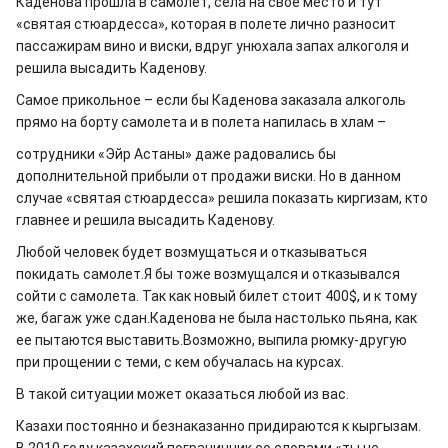
Каденова прошла в самолет, села на свое место и тут
«святая стюардесса», которая в полете лично разносит
пассажирам вино и виски, вдруг унюхала запах алкоголя и
решила высадить Каденову.
Самое прикольное – если бы Каденова заказала алкоголь
прямо на борту самолета и в полета напилась в хлам –
сотрудники «Эйр Астаны» даже радовались бы
дополнительной прибыли от продажи виски. Но в данном
случае «святая стюардесса» решила показать киргизам, кто
главнее и решила высадить Каденову.
Любой человек будет возмущаться и отказываться
покидать самолет.Я бы тоже возмущался и отказывался
сойти с самолета. Так как новый билет стоит 400$, и к тому
же, багаж уже сдан.Каденова не была настолько пьяна, как
ее пытаются выставить.Возможно, выпила рюмку-другую
при прощении с теми, с кем обучалась на курсах.
В такой ситуации может оказаться любой из вас.
Казахи постоянно и безнаказанно придираются к кыргызам.