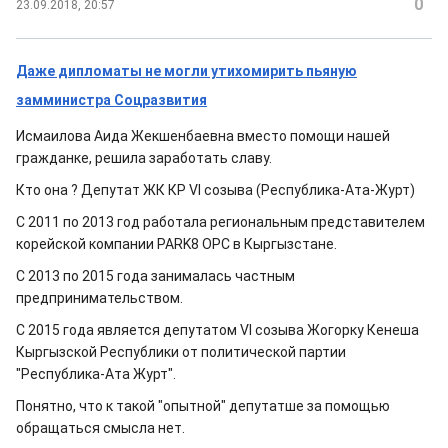
0
23.09.2018, 20:57
Даже дипломаты не могли утихомирить пьяную
замминистра Соцразвития
Исмаилова Аида Жекшенбаевна вместо помощи нашей
гражданке, решила заработать славу.
Кто она ? Депутат ЖК КР VI созыва (Республика-Ата-Журт)
С 2011 по 2013 год работала региональным представителем
корейской компании PARK8 OPC в Кыргызстане.
С 2013 по 2015 года занималась частным
предпринимательством.
С 2015 года является депутатом VI созыва Жогорку Кенеша
Кыргызской Республики от политической партии
"Республика-Ата Журт".
Понятно, что к такой "опытной" депутатше за помощью
обращаться смысла нет.