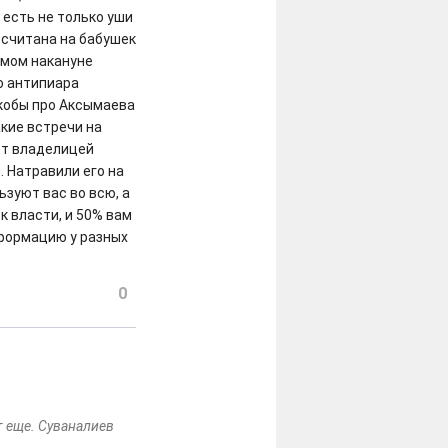
 есть не только уши
ассчитана на бабушек
имом накануне
о антипиара
якобы про Аксымаева
акие встречи на
нет владелицей
. Натравили его на
ьзуют вас во всю, а
к власти, и 50% вам
нформацию у разных
0
т еще. Суваналиев