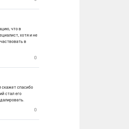
цию, что в
ециалист, хотя и не
участвовать в
0
м скажет спасибо
ий стал его
едалировать.
0