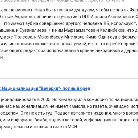
же весь аппарат президента Фарида сливает. Просто так что ли?
ь, он не виноват. Надо быть полным дундуком, чтобы не знать, Фа
Это как Акрамова, обвинить в участии в ОПГ. А слили Аксымаева и
 что имеют зуб на совершенно другого человека. ВБ, используют,
авшана, и Суваналиева. + к ним Мырзакматова и Келдибеков, что 
уда же Тюлеева, и Макенбаеву. Мне жаль Кима. Один суд с форму
 из источников окажется не доказуемой, и кто-то огребёт сроки.
стареющего редактора использовали в крайне некрасивой и дурной 
и.
 Национализация "Вечерки"- полный бред
ционализировать в 2005. Но Ким входил в комиссию по национал
сейчас национализация, не имеет смысла, но газета, очевидно, ис
осдепом. Это не есть гуд. Падает авторитет издания, много вопр
ета, или информац. бомба, задача которой, информационно подгото
формац. пехоты исполняла газета МСН.