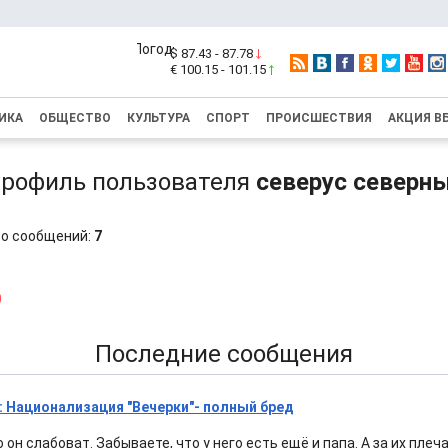
$ 87.43 - 87.78
€ 100.15 - 101.15
ИКА
ОБЩЕСТВО
КУЛЬТУРА
СПОРТ
ПРОИСШЕСТВИЯ
АКЦИЯ В
рофиль пользователя
северус северн
о сообщений:
7
0
Последние сообщения
 Национализация "Вечерки"- полный бред
о он слабоват. Забываете, что у него есть ещё и папа. А за их плеч