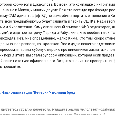
которой кормится и Джакупова. Во всей, это компашке с интригами
ана, но и Макса, и многих других. Вся эта легенда про Фарида р
 тему СМИ идиентоффф. БД не самоубицы портить отношение с К
ите, всю предвыборку ВБ будет сливать и гасить СДПКа. Ради этог
ым и была затеяна. Киму слили левый список с ФИО редакторов, 
руки", и еще про встречу Фарида и Рябушкина, что вообще глюк. Т
оисходят. Нет, мне определенно, жалко Кима. Кто там, скоро ста
ронина, вас развели, как кроликов. Вас и дядю вашего подставили
ипрессом, впарили дубовую версию про виновников захвата, испол
их пор! В итоге, вы стали рупором оппозиции, которая если придёт 
кий лишит статуса официального. Вот, что значит, не проверять и
рь прощайте.
 Национализация "Вечерки"- полный бред
ы пытаетесь стрелки перевести. Равшан в жизни не полезет - слабова