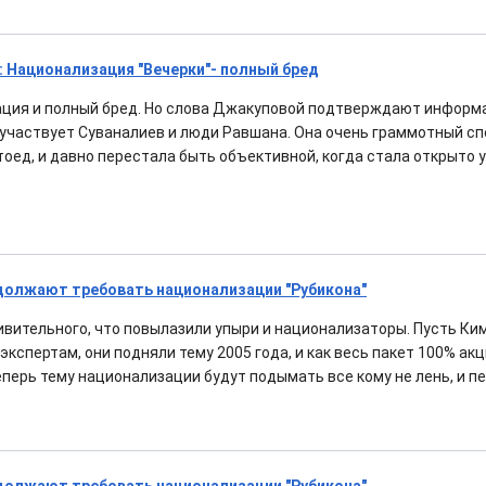
 Национализация "Вечерки"- полный бред
ция и полный бред. Но слова Джакуповой подтверждают информа
, участвует Суваналиев и люди Равшана. Она очень граммотный сп
тоед, и давно перестала быть объективной, когда стала открыто 
одолжают требовать национализации "Рубикона"
ивительного, что повылазили упыри и национализаторы. Пусть Ки
кспертам, они подняли тему 2005 года, и как весь пакет 100% акц
перь тему национализации будут подымать все кому не лень, и п