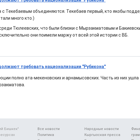
одолжают требовать национализации "Рубикона"
 с Текебаевым объединяются. Текебаев первый, кто якобы поддер
али много кто.)
реди Тюлеевских, что были близки с Мырзакматовым и Бакиевск
ключительно они поимели маржу от всей этой истории с ВБ.
одолжают требовать национализации "Рубикона"
юции полно ата-мекеновских и арнамысовских. Часть из них ушла
рзакматова.
ий Бишкек"
Все новости
Народные новости
Фин
ресурсах
Политика
Кыргызская пресса
грам