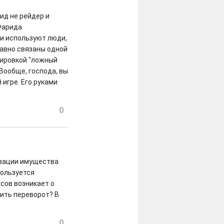
рид не рейдер и
 Фарида
 и используют люди,
давно связаны одной
лировкой "ложный
 Вообще, господа, вы
игре. Его руками
0
изации имущества
пользуется
осов возникает о
вить переворот? В
0