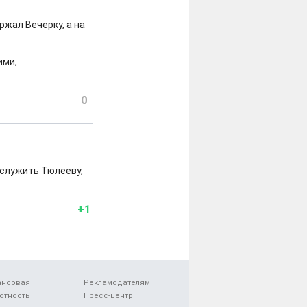
жал Вечерку, а на
ими,
0
 служить Тюлееву,
+1
ансовая
Рекламодателям
отность
Пресс-центр