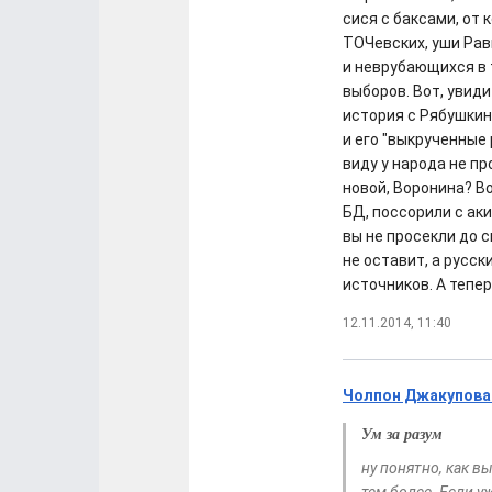
сися с баксами, от 
ТОЧевских, уши Равш
и неврубающихся в
выборов. Вот, увид
история с Рябушкин
и его "выкрученные 
виду у народа не пр
новой, Воронина? Во
БД, поссорили с ак
вы не просекли до с
не оставит, а русс
источников. А тепе
12.11.2014, 11:40
Чолпон Джакупова:
Ум за разум
ну понятно, как в