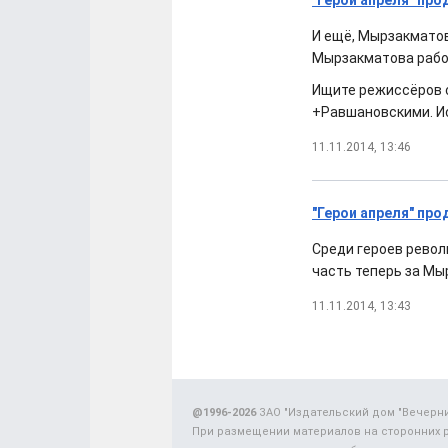
"Герои апреля" пр
И ещё, Мырзакматов
Мырзакматова работ
Ищите режиссёров с
+Равшановскими. Ис
11.11.2014, 13:46
"Герои апреля" пр
Среди героев револ
часть теперь за Мы
11.11.2014, 13:43
@1996-2026
ЗАО "Издательский дом "Вечерн
При размещении материалов на сторонних 