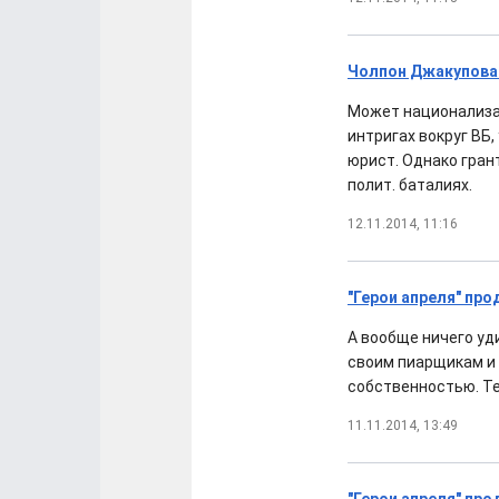
Чолпон Джакупова:
Может национализа
интригах вокруг ВБ
юрист. Однако гран
полит. баталиях.
12.11.2014, 11:16
"Герои апреля" пр
А вообще ничего уд
своим пиарщикам и э
собственностью. Те
11.11.2014, 13:49