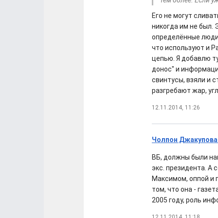
тем более. Если у
Его не могут сливат
никогда им не был. 
определённые люди,
что используют и Р
цепью. Я добавлю т
донос" и информация
свинтусы, взяли и 
разгребают жар, угл
12.11.2014, 11:26
Чолпон Джакупова:
ВБ, должны были на
экс. президента. А 
Максимом, оппой и г
том, что она - газ
2005 году, роль ин
12.11.2014, 11:18