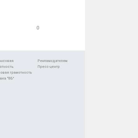
0
ансовая
Рекламодателям
отность
Пресс-центр
овая грамотность
вка "ВБ"