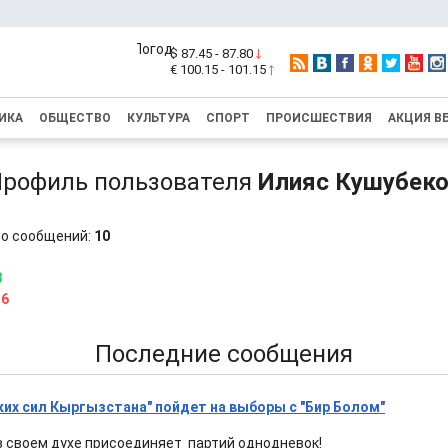
$ 87.45 - 87.80
€ 100.15 - 101.15
ИКА
ОБЩЕСТВО
КУЛЬТУРА
СПОРТ
ПРОИСШЕСТВИЯ
АКЦИЯ В
рофиль пользователя
Илияс Кушубек
о сообщений:
10
8
16
Последние сообщения
ких сил Кыргызстана" пойдет на выборы с "Бир Болом"
 в своем духе присоединяет партий однодневок!