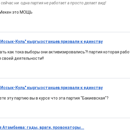
сейчас ни одна партия не работает а просто делает вид!
 Мекен это МОЩЬ
– Иссык-Куль" кыргызстанцев призвали к единству
нать как тока выборы они активизировались?! партия которая раб
 своей деятельности!!
– Иссык-Куль" кыргызстанцев призвали к единству
те эту партию вы в курсе что эта партия "Бакиевская"?
 Атамбаева: гады, враги, провокаторы...