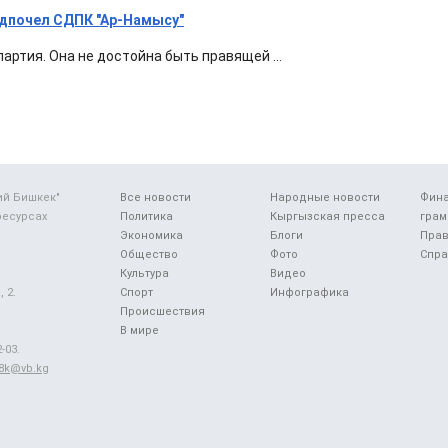
дпочел СДПК "Ар-Намысу"
артия. Она не достойна быть правящей ...
ий Бишкек"
Все новости
Народные новости
Фин
ресурсах
Политика
Кыргызская пресса
грам
Экономика
Блоги
Прав
Общество
Фото
Спра
Культура
Видео
 2.
Спорт
Инфографика
Происшествия
В мире
-03.
48k@vb.kg