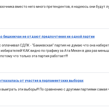
казочника вместо него много претендентов, я надеюсь они будут 
о бишкекчан не отдают предпочтения ни одной партии
с оплачивал СДПК - "Бакиевская" партия не думаю что она набере
 избирателей! КАК видно по графику за Ата Мекен в два раз мень
отому что только эта партия работает!!!
тказалась от участия в парламентских выборах
выиграть эти выборы!!! По сравнению с другими партиями самая ч