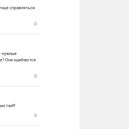
лучше справляться
0
т нужные
ше? Они ошибаются
0
истая!!!
0