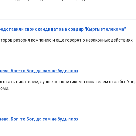
едставили своих кандидатов в совдир "Кыргызтелекома"
торов разорил компанию и еще говорят о незаконных действиях...
ва. Бог-то Бог, да сам не будь плох
л стать писателем, лучше не политиком а писателем стал бы. Увер
оми.
ва. Бог-то Бог, да сам не будь плох