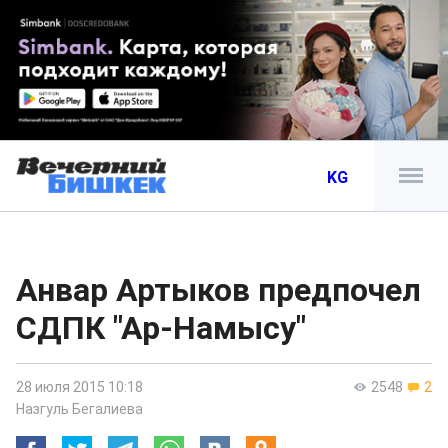
KG
Анвар Артыков предпочел
СДПК "Ар-Намысу"
28 июля 2015 10:18
2548
2
Назгуль Бегалиева