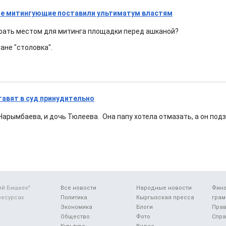
не митингующие поставили ультиматум властям
рать местом для митинга площадки перед ашканой?
ане "столовка".
авят в суд принудительно
 Нарымбаева, и дочь Тюлеева. Она папу хотела отмазать, а он по
ий Бишкек"
Все новости
Народные новости
Фин
ресурсах
Политика
Кыргызская пресса
грам
Экономика
Блоги
Прав
Общество
Фото
Спра