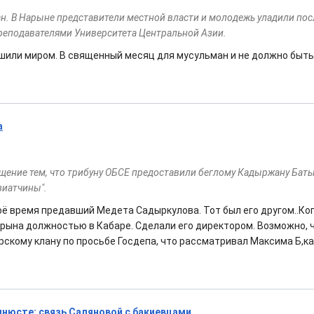
н. В Нарыне представители местной власти и молодежь уладили по
преподавателями Университета Центральной Азии.
ешили миром. В священный месяц для мусульман и не должно быть
а
щение тем, что трибуну ОБСЕ предоставили беглому Кадыржану Бат
зиатчины".
оё время предавший Медета Садыркулова. Тот был его другом..Ког
рына должностью в Кабаре. Сделали его директором. Возможно, ч
рскому клану по просьбе Госдепа, что рассматривал Максима Б,ка
инюсте: связь Саляновой с бакиевцами