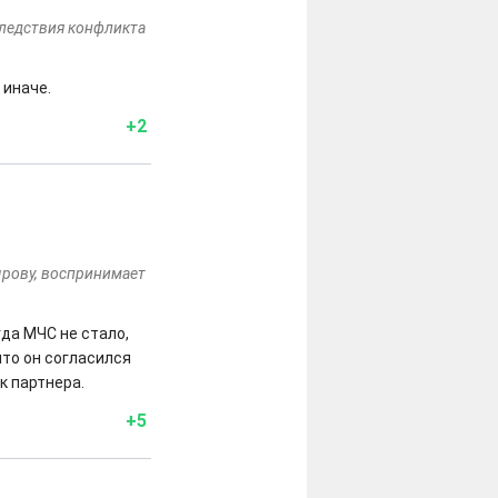
следствия конфликта
 иначе.
+2
ырову, воспринимает
да МЧС не стало,
то он согласился
к партнера.
+5