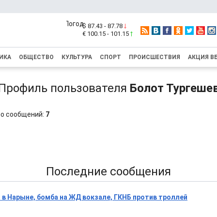
$ 87.43 - 87.78
€ 100.15 - 101.15
ИКА
ОБЩЕСТВО
КУЛЬТУРА
СПОРТ
ПРОИСШЕСТВИЯ
АКЦИЯ В
Профиль пользователя
Болот Тургеше
о сообщений:
7
1
Последние сообщения
 в Нарыне, бомба на ЖД вокзале, ГКНБ против троллей