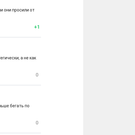
и они просили от
+1
гически, а не как
0
ньше бегать по
0