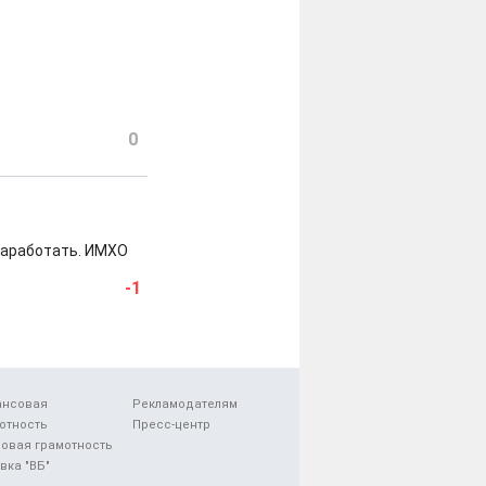
0
дзаработать. ИМХО
-1
ансовая
Рекламодателям
отность
Пресс-центр
овая грамотность
вка "ВБ"