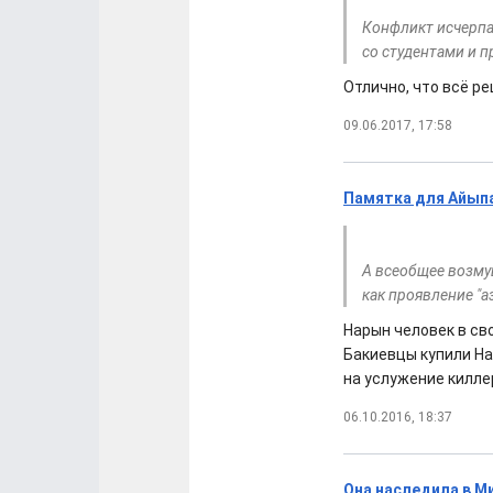
Конфликт исчерпа
со студентами и 
Отлично, что всё р
09.06.2017, 17:58
Памятка для Айып
А всеобщее возму
как проявление "а
Нарын человек в св
Бакиевцы купили На
на услужение килле
06.10.2016, 18:37
Она наследила в М