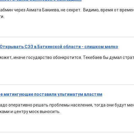
кабмин через Ахмата Бакиева, не секрет. Видимо, время от времен
и.
 Открывать СЭЗ в Баткенской области - слишком мелко
может, иначе государство обонкротится. Текебаев бы думал страте
не митингующие поставили ультиматум властям
до оперативно решать проблемы населения, тогда они будут ме
ками и центру моск выносить.