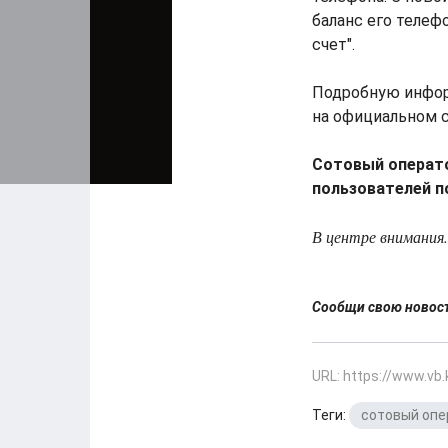
баланс его телеф
счет".
Подробную инфор
на официальном 
Сотовый операто
пользователей по
В центре внимания.
Сообщи свою ново
URL: https://www.vb
Теги:
сотовый опе