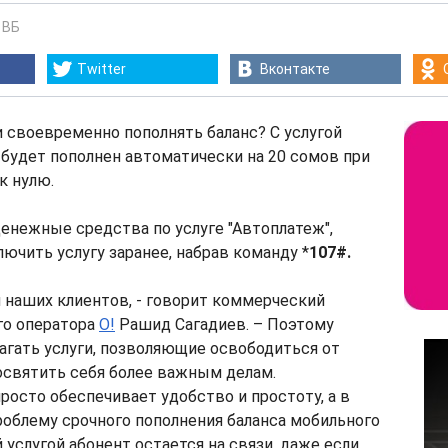
-
ВБ
Twitter
Вконтакте
 своевременно пополнять баланс? С услугой
 будет пополнен автоматически на 20 сомов при
к нулю.
енежные средства по услуге "Автоплатеж",
ючить услугу заранее, набрав команду *
107#.
 наших клиентов, - говорит коммерческий
го оператора
О!
Рашид Сагадиев. – Поэтому
гать услуги, позволяющие освободиться от
освятить себя более важным делам.
просто обеспечивает удобство и простоту, а в
облему срочного пополнения баланса мобильного
 услугой абонент остается на связи, даже если