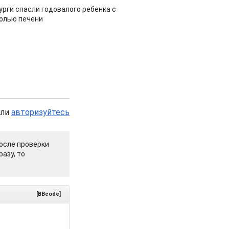
урги спасли годовалого ребенка с
холью печени
или
авторизуйтесь
осле проверки
азу, то
[BBcode]