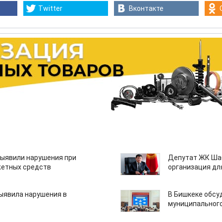
Twitter
Вконтакте
ыявили нарушения при
Депутат ЖК Шаб
етных средств
организация дл
ыявила нарушения в
В Бишкеке обсу
муниципального