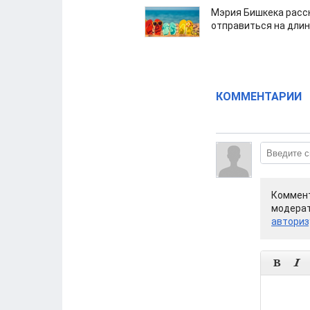
Мэрия Бишкека расс
отправиться на дли
КОММЕНТАРИИ
Коммент
модерат
авториз

