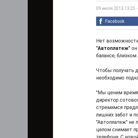
09 июля 2013 13:25
Facebook
Нет возможности
"Автоплатеж"
он
балансе, близком 
Чтобы получать д
необходимо подкл
"Мы ценим время
директор сотово
стремимся предла
лишних забот и п
"Автоплатеж" не 
целом снимает пр
телефона. С новой