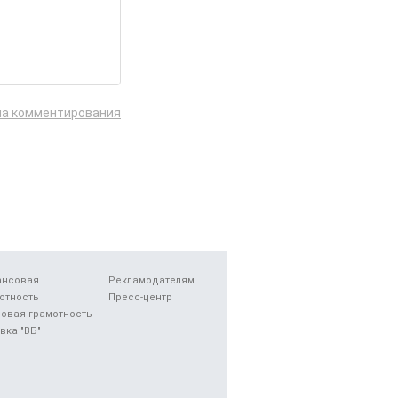
ла комментирования
ансовая
Рекламодателям
отность
Пресс-центр
овая грамотность
вка "ВБ"