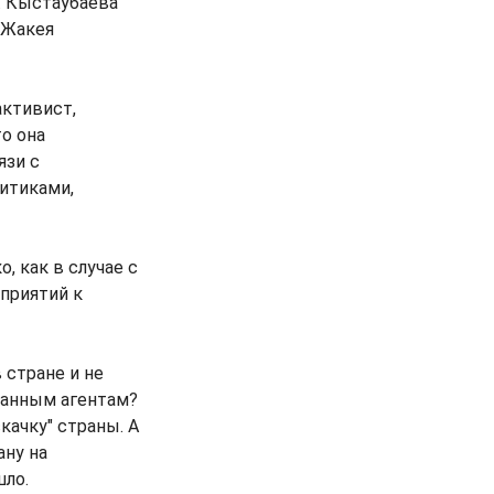
Г. Кыстаубаева
. Жакея
ктивист,
о она
язи с
итиками,
, как в случае с
приятий к
 стране и не
ранным агентам?
качку" страны. А
ану на
шло.