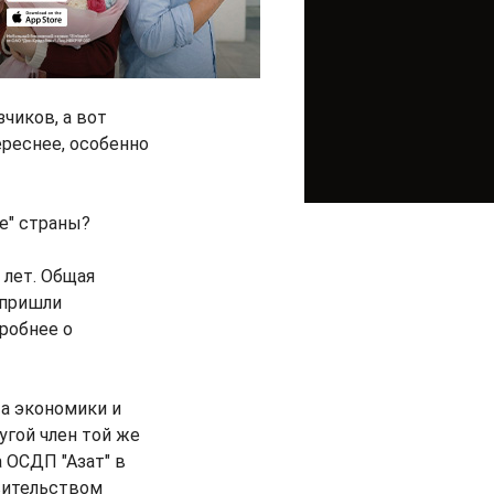
чиков, а вот
ереснее, особенно
е" страны?
 лет. Общая
 пришли
дробнее о
та экономики и
угой член той же
 ОСДП "Азат" в
вительством