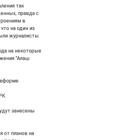
вления так
енных, правда с
троениям в
что на один из
были журналисты.
ода на некоторые
жения "Алаш
реформе.
РК.
будут занесены
я от планов на