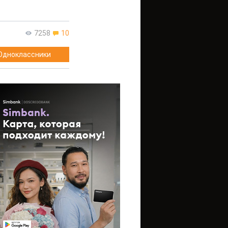
7258
10
Одноклассники