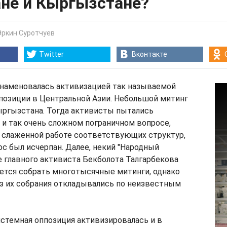
ане и Кыргызстане?
Эркин Суротчуев
Twitter
Вконтакте
знаменовалась активизацией так называемой
позиции в Центральной Азии. Небольшой митинг
ыргызстана. Тогда активисты пытались
 и так очень сложном пограничном вопросе,
я слаженной работе соответствующих структур,
с был исчерпан. Далее, некий "Народный
е главного активиста Бекболота Талгарбекова
ется собрать многотысячные митинги, однако
з их собрания откладывались по неизвестным
стемная оппозиция активизировалась и в