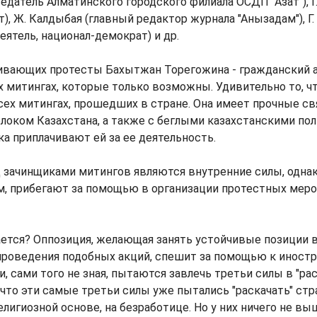
едатель Алматинского городского филиала ОСДП "Азат"), 
т), Ж. Калдыбая (главный редактор журнала "Анызадам"), Г
ятель, национал-демократ) и др.
ивающих протесты Бахытжан Торегожина - гражданский а
х митингах, которые только возможны. Удивительно то, чт
сех митингах, прошедших в стране. Она имеет прочные св
оком Казахстана, а также с беглыми казахстанскими пол
а приплачивают ей за ее деятельность.
 зачинщиками митингов являются внутренние силы, однако
м, прибегают за помощью в организации протестных меро
ается? Оппозиция, желающая занять устойчивые позиции в
роведения подобных акций, спешит за помощью к иност
и, сами того не зная, пытаются завлечь третьи силы в "рас
 что эти самые третьи силы уже пытались "раскачать" стр
елигиозной основе, на безработице. Но у них ничего не вы