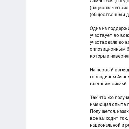
Самбетбая (предс
(национал-патрио
(общественный де
Одна из поддерж
участвует во все
участвовала во в
оппозиционным бл
которые наверняк
На первый взгляд
господином Аяно
внешним силам!
Так что же получ
имеющая опыта п
Получается, казах
все выходит так,
национальной и р