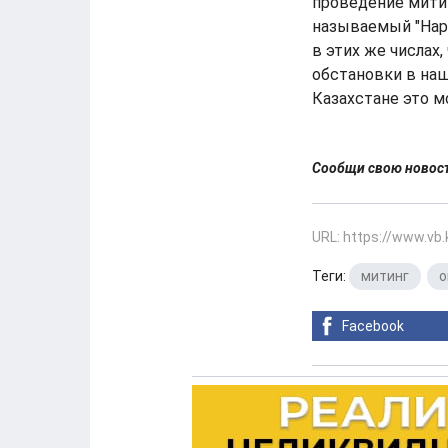
проведение митин
называемый "Нар
в этих же числах
обстановки в наш
Казахстане это мо
Сообщи свою ново
URL: https://www.vb
Теги:
митинг
,
о
Facebook