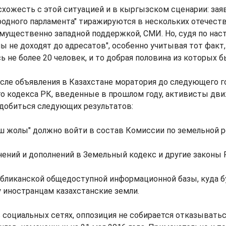
хожесть с этой ситуацией и в кыргызском сценарии: зая
одного парламента" тиражируются в нескольких отечеств
мущественно западной поддержкой, СМИ. Но, судя по нас
ы не доходят до адресатов", особенно учитывая тот факт, 
ь не более 20 человек, и то добрая половина из которых 
сле объявления в Казахстане моратория до следующего г
о кодекса РК, введенные в прошлом году, активисты дви
добиться следующих результатов:
ш жолы" должно войти в состав Комиссии по земельной 
нений и дополнений в Земельный кодекс и другие законы 
убликанской общедоступной информационной базы, куда 
 иностранцам казахстанские земли.
 социальных сетях, оппозиция не собирается отказыватьс