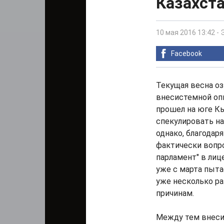
Казахст
10 мая 2016 13:42
-
Facebook
Текущая весна о
внесистемной оп
прошел на юге К
спекулировать на
однако, благодар
фактически вопро
парламент" в лиц
уже с марта пыта
уже несколько ра
причинам.
Между тем внеси