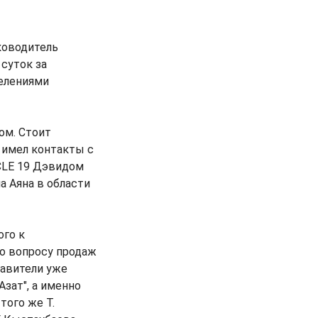
уководитель
 суток за
елениями
ом. Стоит
н имел контакты с
CLE 19 Дэвидом
а Аяна в области
ого к
по вопросу продаж
тавители уже
зат", а именно
того же Т.