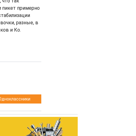
 что так
и пикет примерно
естабилизации
вочки, разные, в
ков и Ко.
Одноклассники