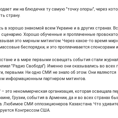
подает им на блюдечке ту самую "точку опоры", через кот
ть страну.
сь в хорошо знакомой всем Украине и в других странах. В
е сценарию. Хорошо обученные и проплаченные провокат
называя это мирным митингом. Через какое-то время мир
ассовые беспорядки, и это проплачивается спонсорами и
хстане и в мире первыми освещать события стали журнал
илиал "Радио Свобода"). Именно они оказывались во всех г
и, первыми. Ни одно СМИ не знало об этом. Они являются
ым информационным партнером митингов.
" – это некоммерческая организация, которая освещала п
аине, Грузии, события в Армении, да и во всех странах б
а. Любимое СМИ оппозиционеров Казахстана. Что удивите
ируется Конгрессом США.