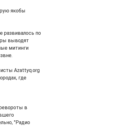
орую якобы
се развивалось по
оры выводят
ные митинги
звне.
исты Azattyq.org
ородах, где
еревороты в
ывшего
льно, "Радио