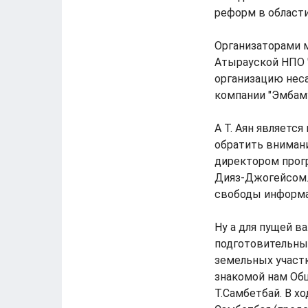
реформ в области
Организаторами м
Атырауской НПО "
организацию нес
компании "Эмбаму
А Т. Аян являетс
обратить внимани
директором прог
Дияз-Джогейсом. 
свободы информа
Ну а для пущей в
подготовительным
земельных участ
знакомой нам Общ
Т.Самбетбай. В х