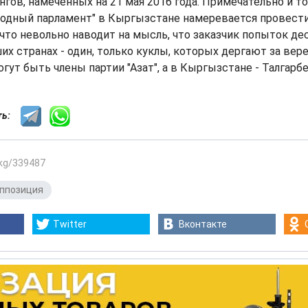
гов, намеченных на 21 мая 2016 года. Примечательно и то,
одный парламент" в Кыргызстане намеревается провест
, что невольно наводит на мысль, что заказчик попыток д
их странах - один, только куклы, которых дергают за вере
гут быть члены партии "Азат", а в Кыргызстане - Талгарбе
сть:
.kg/339487
ппозиция
Twitter
Вконтакте