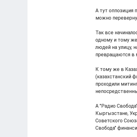
А тут оппозиция 
можно переверну
Так все начинало
одному и тому ж
людей на улицу, 
превращаются в м
К тому же в Каза
(казахстанский ф
проходили митинг
непосредственн
А "Радио Свобода
Кыргызстане, Укр
Советского Союз
Свобода" финанс