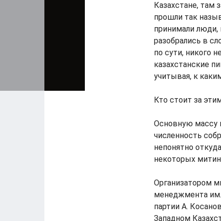
Казахстане, там 
прошли так назыв
принимали люди, 
разобрались в с
по сути, никого 
казахстанские пи
учитывая, к каки
Кто стоит за эти
Основную массу м
численность собр
непонятно откуда,
некоторых митин
Организатором ми
менеджмента им. 
партии А. Косано
Западном Казахс