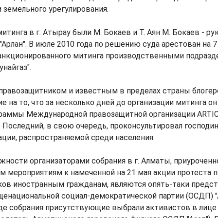
 земельного урегулирования.
итинга в г. Атырау были М. Бокаев и Т. Аян М. Бокаев - р
Арлан". В июле 2010 года по решению суда арестован на 7
анкционированного митинга производственными подразд
найгаз".
я правозащитником и известным в пределах страны блогер
е на то, что за несколько дней до организации митинга о
раммы Международной правозащитной организации ARTI
Последний, в свою очередь, проконсультировал господин
ции, распространяемой среди населения.
ажности организаторами собрания в г. Алматы, приуроченн
 мероприятиям к намеченной на 21 мая акции протеста 
ков иностранным гражданам, являются опять-таки предс
енациональной социал-демократической партии (ОСДП) "А
оде собрания присутствующие выбрали активистов в лице 