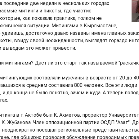
за последние две недели в нескольких городах
аемые митинги и пикеты, где участие
которые, как показала практика, толком не
ложившейся ситуации. Митингами в Кыргызстане,
не удивишь, достаточно давно названы имена главных заказ
кеты, ввиду своей неожиданности, выглядят гораздо инт
м выводам это может привести.
ми митингами? Даст ли это старт так называемой "раскачк
итингующих составляли мужчины в возрасте от 20 до 40
авшихся в среднем составила 800 человек. Все эти люди
 и до конца не было понятно, зачем и куда. А теперь попо
гах.
тинга в г. Актобе был К. Ахметов, проректор Университе
К. Жубанова. Член оппозиционной партии ОСДП "Азат". Др
в неоднократно посещал региональные представительства
тане, где обширно проводил обсуждение проводимых пра