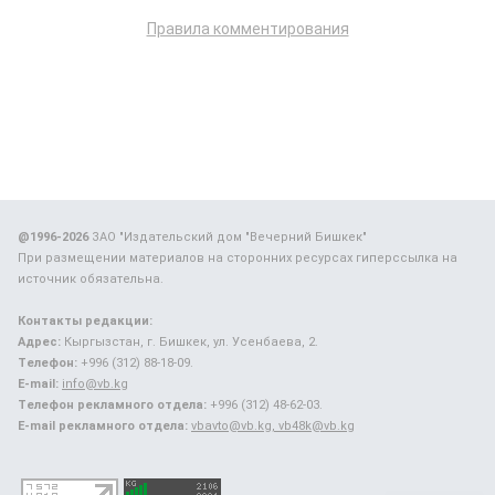
Правила комментирования
@1996-2026
ЗАО "Издательский дом "Вечерний Бишкек"
При размещении материалов на сторонних ресурсах гиперссылка на
источник обязательна.
Контакты редакции:
Адрес:
Кыргызстан, г. Бишкек, ул. Усенбаева, 2.
Телефон:
+996 (312) 88-18-09.
E-mail:
info@vb.kg
Телефон рекламного отдела:
+996 (312) 48-62-03.
E-mail рекламного отдела:
vbavto@vb.kg, vb48k@vb.kg