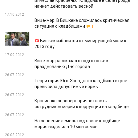
Вячеслав Красиенко: Кладбище в селе Гроздь
начнет действовать весной
17.10.2012
Вице-мэр: В Бишкеке сложилась критическая
ситуация с кладбищами
1
18.09.2012
Бишкек избавится от минирующей моли к
2013 году
17.09.2012
Вице-мэр рассказал о подготовке к
празднованию Дня города
26.07.2012
Территория Юго-Западного кладбища втрое
превысила допустимые нормы
26.07.2012
Красиенко опроверг причастность
сотрудников мэрии к коррупции на кладбище
26.07.2012
На освоение земель под новое кладбище
мэрия выделила 10 млн сомов
20.03.2012