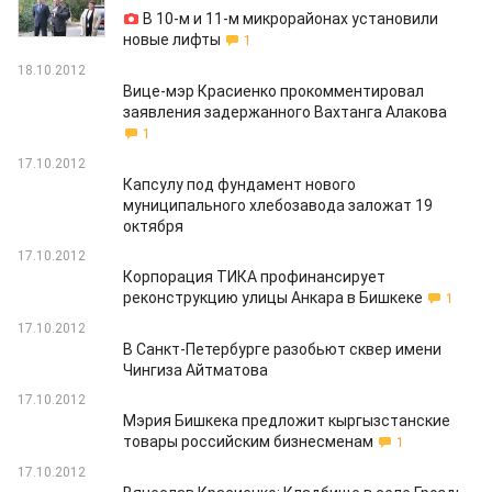
В 10-м и 11-м микрорайонах установили
новые лифты
1
18.10.2012
Вице-мэр Красиенко прокомментировал
заявления задержанного Вахтанга Алакова
1
17.10.2012
Капсулу под фундамент нового
муниципального хлебозавода заложат 19
октября
17.10.2012
Корпорация ТИКА профинансирует
реконструкцию улицы Анкара в Бишкеке
1
17.10.2012
В Санкт-Петербурге разобьют сквер имени
Чингиза Айтматова
17.10.2012
Мэрия Бишкека предложит кыргызстанские
товары российским бизнесменам
1
17.10.2012