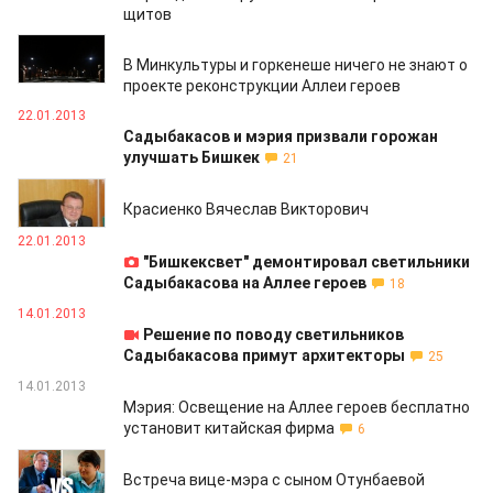
щитов
22.01.2013
В Минкультуры и горкенеше ничего не знают о
проекте реконструкции Аллеи героев
22.01.2013
Садыбакасов и мэрия призвали горожан
улучшать Бишкек
21
22.01.2013
Красиенко Вячеслав Викторович
22.01.2013
"Бишкексвет" демонтировал светильники
Садыбакасова на Аллее героев
18
14.01.2013
Решение по поводу светильников
Садыбакасова примут архитекторы
25
14.01.2013
Мэрия: Освещение на Аллее героев бесплатно
установит китайская фирма
6
12.01.2013
Встреча вице-мэра с сыном Отунбаевой