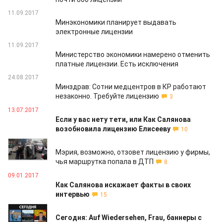
11.09.2017
Минэкономики планирует выдавать
электронные лицензии
11.09.2017
Министерство экономики намерено отменить
платные лицензии. Есть исключения
24.08.2017
Минздрав: Сотни медцентров в КР работают
незаконно. Требуйте лицензию
3
13.07.2017
Если у вас нету тети, или Как Салянова
возобновила лицензию Елисееву
10
18.04.2017
Мэрия, возможно, отзовет лицензию у фирмы,
чья маршрутка попала в ДТП
8
09.01.2017
Как Салянова искажает факты в своих
интервью
15
14.07.2016
Сегодня: Auf Wiedersehen, Frau, баннеры с