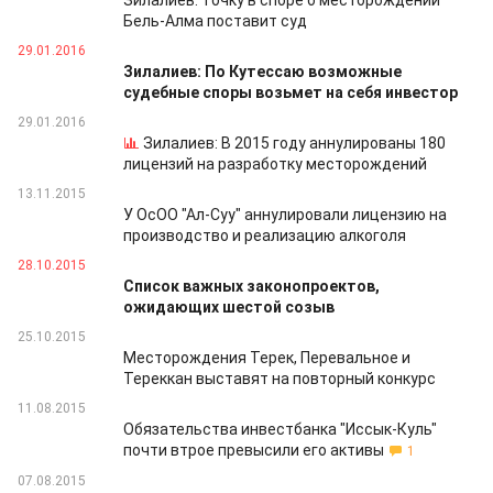
Зилалиев: Точку в споре о месторождении
Бель-Алма поставит суд
29.01.2016
Зилалиев: По Кутессаю возможные
судебные споры возьмет на себя инвестор
29.01.2016
Зилалиев: В 2015 году аннулированы 180
лицензий на разработку месторождений
13.11.2015
У ОсОО "Ал-Суу" аннулировали лицензию на
производство и реализацию алкоголя
28.10.2015
Список важных законопроектов,
ожидающих шестой созыв
25.10.2015
Месторождения Терек, Перевальное и
Тереккан выставят на повторный конкурс
11.08.2015
Обязательства инвестбанка "Иссык-Куль"
почти втрое превысили его активы
1
07.08.2015