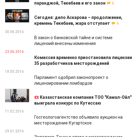
паранджой, Текебаев и его закон
8
12.07.2016
Сегодня: дело Аскарова – продолжение,
кремень Текебаев, жара отступает
4
30.06.2016
В закон о банковской тайне и системе
лицензий внесены изменения
23.06.2016
Комиссия временно приостановила лицензии
35 разработчиков месторождений
18.05.2016
Парламент одобрил законопроект о
лицензировании ломбардов
25.03.2016
Казахстанская компания ТОО "Камал-Ойл"
выиграла конкурс по Кутессаю
11.02.2016
Госгеологоагентство объявило аукцион на
месторождение Кугартское
29.01.2016