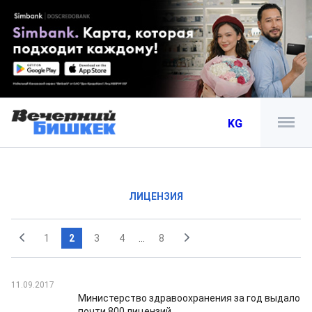
KG
ЛИЦЕНЗИЯ
1
2
3
4
...
8
11.09.2017
Министерство здравоохранения за год выдало
почти 800 лицензий