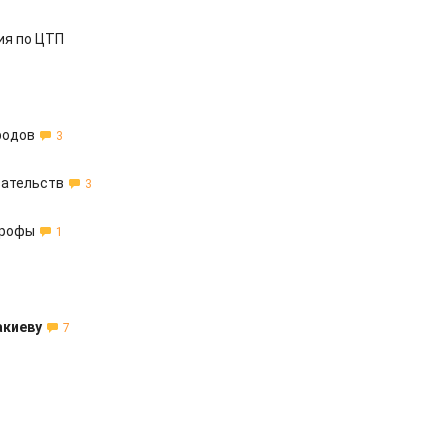
ия по ЦТП
родов
3
зательств
3
трофы
1
акиеву
7