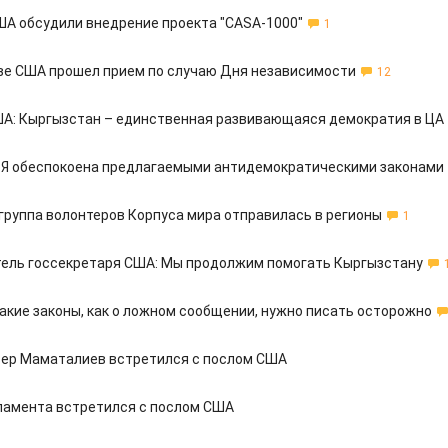
ША обсудили внедрение проекта "CASA-1000"
1
ве США прошел прием по случаю Дня независимости
12
А: Кыргызстан – единственная развивающаяся демократия в ЦА
 Я обеспокоена предлагаемыми антидемократическими законами
группа волонтеров Корпуса мира отправилась в регионы
1
ель госсекретаря США: Мы продолжим помогать Кыргызстану
Такие законы, как о ложном сообщении, нужно писать осторожно
ер Маматалиев встретился с послом США
ламента встретился с послом США