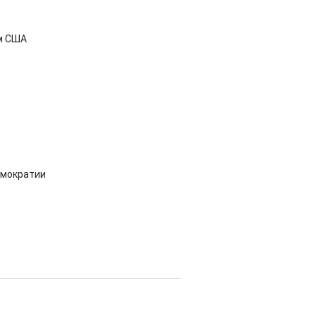
м США
емократии