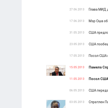
Глава МИД 
27.06.2013
Мэр Оша об
17.06.2013
США предло
31.05.2013
США пообещ
23.05.2013
Посол США 
17.05.2013
Памела Сп
15.05.2013
Посол США
11.05.2013
США переда
06.05.2013
Спратлен П
03.05.2013