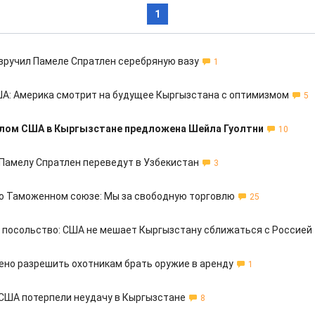
1
вручил Памеле Спратлен серебряную вазу
1
А: Америка смотрит на будущее Кыргызстана с оптимизмом
5
лом США в Кыргызстане предложена Шейла Гуолтни
10
Памелу Спратлен переведут в Узбекистан
3
о Таможенном союзе: Мы за свободную торговлю
25
 посольство: США не мешает Кыргызстану сближаться с Россией
но разрешить охотникам брать оружие в аренду
1
 США потерпели неудачу в Кыргызстане
8