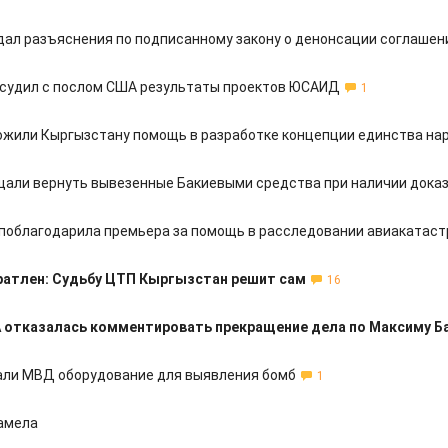
дал разъяснения по подписанному закону о денонсации соглашен
судил с послом США результаты проектов ЮСАИД
1
жили Кыргызстану помощь в разработке концепции единства на
али вернуть вывезенные Бакиевыми средства при наличии дока
поблагодарила премьера за помощь в расследовании авиакатас
ратлен: Судьбу ЦТП Кыргызстан решит сам
16
 отказалась комментировать прекращение дела по Максиму Б
ли МВД оборудование для выявления бомб
1
амела