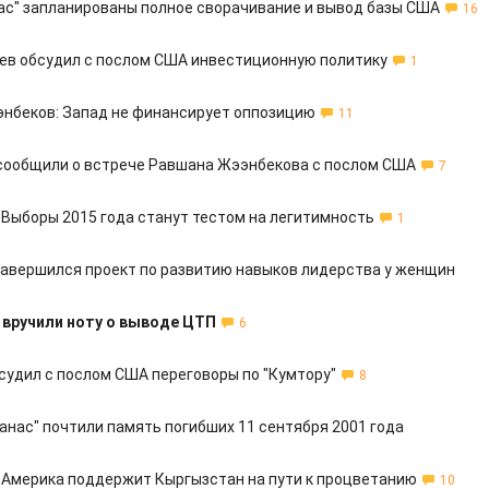
ас" запланированы полное сворачивание и вывод базы США
16
ев обсудил с послом США инвестиционную политику
1
нбеков: Запад не финансирует оппозицию
11
сообщили о встрече Равшана Жээнбекова с послом США
7
 Выборы 2015 года станут тестом на легитимность
1
завершился проект по развитию навыков лидерства у женщин
вручили ноту о выводе ЦТП
6
судил с послом США переговоры по "Кумтору"
8
анас" почтили память погибших 11 сентября 2001 года
 Америка поддержит Кыргызстан на пути к процветанию
10