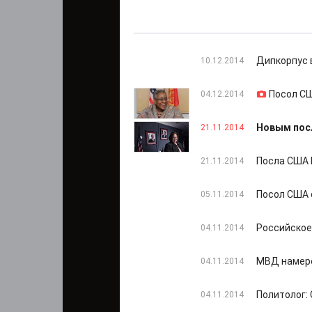
Дипкорпус 
10.12.2014
Посол СШ
04.12.2014
Новым пос
21.11.2014
Посла США 
21.11.2014
Посол США 
05.11.2014
Российское
04.11.2014
МВД намере
04.11.2014
Политолог:
04.11.2014