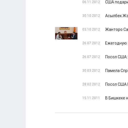
США подари
06.11.2012
Асылбек Жэ
30.10.2012
Жанторо Са
03.10.2012
Ежегодную 
26.07.2012
Посол США:
26.07.2012
Памела Спр
30.03.2012
Посол США 
28.02.2012
В Бишкеке 
15.11.2011