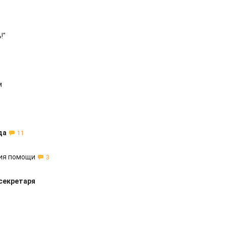
!"
м
да
11
ния помощи
3
секретаря