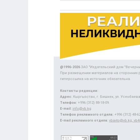
@1996-2026
ЗАО "Издательский дом "Вечерн
При размещении материалов на сторонних 
гиперссылка на источник обязательна.
Контакты редакции:
Адрес:
Кыргызстан, г. Бишкек, ул. Усенбаева,
Телефон:
+996 (312) 88-18-09.
E-mail:
info@vb.kg
Телефон рекламного отдела:
+996 (312) 48-62
E-mail рекламного отдела:
vbavto@vb.kg, vb