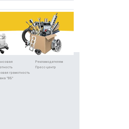
ансовая
Рекламодателям
отность
Пресс-центр
овая грамотность
вка "ВБ"