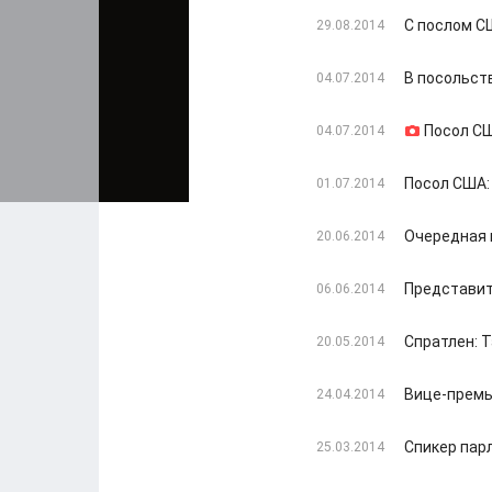
С послом С
29.08.2014
В посольст
04.07.2014
Посол СШ
04.07.2014
Посол США:
01.07.2014
Очередная 
20.06.2014
Представит
06.06.2014
Спратлен: 
20.05.2014
Вице-премь
24.04.2014
Спикер пар
25.03.2014