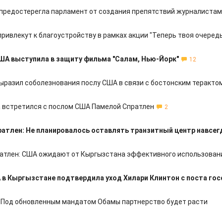
предостерегла парламент от создания препятствий журналистам
ривлекут к благоустройству в рамках акции "Теперь твоя очередь
ША выступила в защиту фильма "Cалам, Нью-Йорк"
12
ыразил соболезнования послу США в связи с бостонским теракто
 встретился с послом США Памелой Спратлен
2
атлен: Не планировалось оставлять транзитный центр навсег
атлен: США ожидают от Кыргызстана эффективного использова
в Кыргызстане подтвердила уход Хилари Клинтон с поста гос
 Под обновленным мандатом Обамы партнерство будет расти