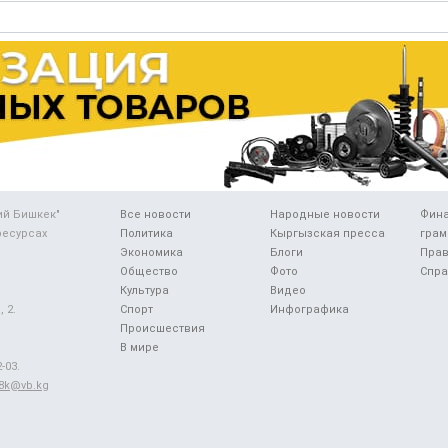
ий Бишкек"
Все новости
Народные новости
Фин
ресурсах
Политика
Кыргызская пресса
грам
Экономика
Блоги
Прав
Общество
Фото
Спра
Культура
Видео
 2.
Спорт
Инфографика
Происшествия
В мире
-03.
48k@vb.kg