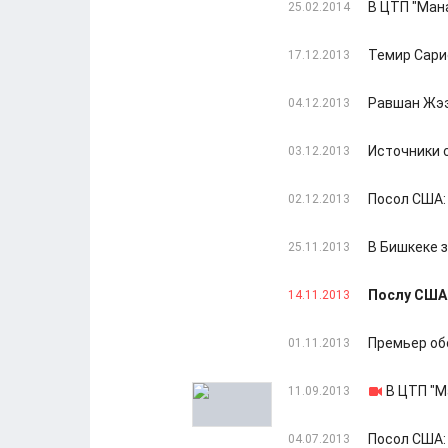
В ЦТП "Ман
25.02.2014
Темир Сари
17.12.2013
Равшан Жээ
04.12.2013
Источники 
03.12.2013
Посол США:
02.12.2013
В Бишкеке 
25.11.2013
Послу США 
14.11.2013
Премьер об
01.11.2013
В ЦТП "М
11.09.2013
Посол США:
04.07.2013