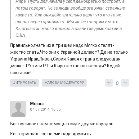
мире. Пусть для начала у себя демократию построят, а
потом говорят. Че за люди вообще эти янки, странные
какие то. Или они действительно верят что кто то их
слова всерез принимает. Мы же не говорим им что
Кыргызстан много вложил в развитие демократии в
США.
Правильно,гнать их в три шеи надо.Мягко стелят-
жестко спать.Что они с Украиной делают? Да не только
Украина.Ирак,Ливан,Сирия.Какая страна следующая
,может РУз.или РТ. и Кыргызстан на очереди? Кудай
сактасын!
0
ЦИТИРОВАТЬ
ЖАЛОБА МОДЕРАТОРУ
Мекка
04.07.2014, 16:55
Бог посылает нам помощь в виде других народов
Кого прислал - со всеми надо дружить