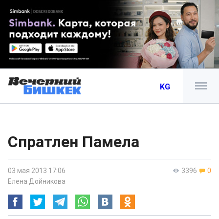
KG
Спратлен Памела
03 мая 2013 17:06
3396
0
Елена Дойникова