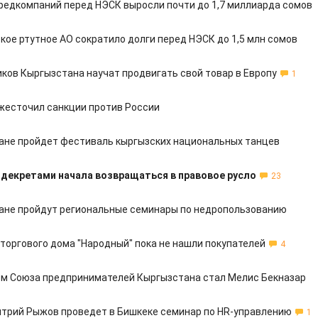
редкомпаний перед НЭСК выросли почти до 1,7 миллиарда сомов
кое ртутное АО сократило долги перед НЭСК до 1,5 млн сомов
ков Кыргызстана научат продвигать свой товар в Европу
1
жесточил санкции против России
ане пройдет фестиваль кыргызских национальных танцев
 декретами начала возвращаться в правовое русло
23
ане пройдут региональные семинары по недропользованию
торгового дома "Народный" пока не нашли покупателей
4
м Союза предпринимателей Кыргызстана стал Мелис Бекназар
трий Рыжов проведет в Бишкеке семинар по HR-управлению
1