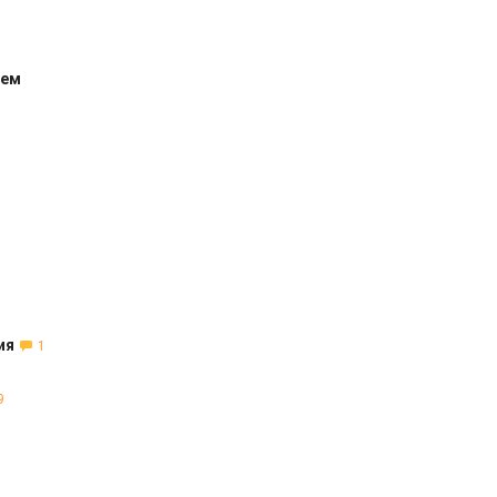
ием
ия
1
9