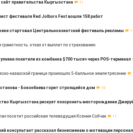
 сайт правительства Кыргызстана
11
ист фестиваля Red Jolbors Fest вошли 158 работ
кеке стартовал Центральноазиатский фестиваль рекламы
1
 грамотность: отказ от выплат по страхованию
упники похитили из комбанка $700 тысяч через POS-терминал
зско-казахской границе произошло 5-балльное землетрясение
станова - Боконбаева горит строящийся дом
10
ство Кыргызстана рискует похоронить месторождение Джеру
ан посетит российская телеведущая Ксения Собчак
17
кий консультант рассказал бизнесменам о мотивации персона