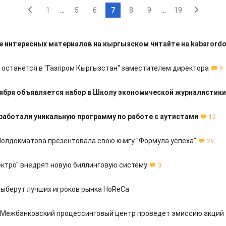
1
...
5
6
7
8
9
...
19
 интересных материалов на кыргызском читайте на kabarordo
 останется в "Газпром Кыргызстан" заместителем директора
9
тября объявляется набор в Школу экономической журналистики
работали уникальную программу по работе с аутистами
12
олдокматова презентовала свою книгу "Формула успеха"
29
ектро" внедрят новую биллинговую систему
3
выберут лучших игроков рынка HoReCa
у Межбанковский процессинговый центр проведет эмиссию акций