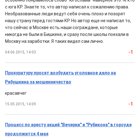
особенно понравилось слово "югославы" наверное это те кто
с юга КР. Знаете то, что автор написал к сожалению права.
Необразованные люди ведут себя очень плохо и позорят
нашу страну перед гостями КР. Но автор еще не написал то,
что сейчас в Москве есть наши сограждане, которые
никогда не были в Бишкеке, и сразу после школы поехали в
Москву на заработки. Я таких видел сам лично.
-1
04.06.2015, 14:03
Прокуратуру просят возбудить уголовное дело на
Рябушкина за мошенничество
красавчег
-1
15.05.2015, 14:09
Процесс по аресту акций "Вечерки" и "Рубикона" в горсуде
продолжится 4 мая