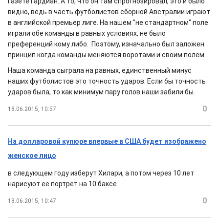
газете Гардиан. А то, что он там спрогнозировал, это и было
видно, ведь в часть футболистов сборной Австралии играют
в английской премьер лиге. На нашем "не стандартном" поле
играли обе команды в равных условиях, не было
преференций кому либо. Поэтому, изначально был заложен
принцип когда команды меняются воротами и своим полем.
Наша команда сыграла на равных, единственный минус
наших футболистов это точность ударов. Если бы точность
ударов была, то как минимум пару голов наши забили бы.
0
18.06.2015, 10:57
На долларовой купюре впервые в США будет изображено
женское лицо
в следующем году изберут Хилари, а потом через 10 лет
нарисуют ее портрет на 10 баксе
0
18.06.2015, 10:47