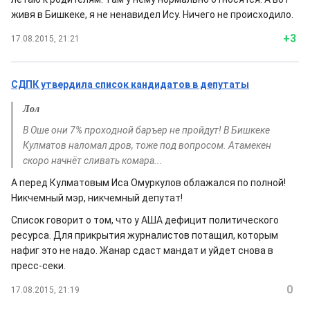
живя в Бишкеке, я не ненавидел Ису. Ничего не происходило.
+3
17.08.2015, 21:21
СДПК утвердила список кандидатов в депутаты
Лол
В Оше они 7% проходной баръер не пройдут! В Бишкеке
Кулматов наломал дров, тоже под вопросом. Атамекен
скоро начнёт сливать комара...
А перед Кулматовым Иса Омуркулов облажался по полной!
Никчемный мэр, никчемный депутат!
Список говорит о том, что у АША дефицит политического
ресурса. Для прикрытия журналистов потащил, которым
нафиг это не надо. Жанар сдаст мандат и уйдет снова в
пресс-секи.
0
17.08.2015, 21:19