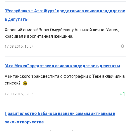
"Республика – Ата-Журт" представила список кандидатов
в депутаты
Хороший список! Знаю Омурбекову Алтынай лично. Умная,
красивая и воспитанная женщина.
0
17.08.2015, 15:04
"Ата Мекен" представил список кандидатов в депутаты
А китайского трансвестита с фотографии c Теке включили в
список?
+1
17.08.2015, 09:35
Правительство Бабанова назвали самым активным в
законотворчестве