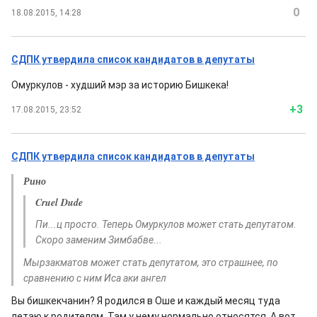
0
18.08.2015, 14:28
СДПК утвердила список кандидатов в депутаты
Омуркулов - худший мэр за историю Бишкека!
+3
17.08.2015, 23:52
СДПК утвердила список кандидатов в депутаты
Рино
Cruel Dude
Пи...ц просто. Теперь Омуркулов может стать депутатом.
Скоро заменим Зимбабве...
Мырзакматов может стать депутатом, это страшнее, по
сравнению с ним Иса аки ангел
Вы бишкекчанин? Я родился в Оше и каждый месяц туда
летаю к родителям. Там у нему нормально относятся. А вот