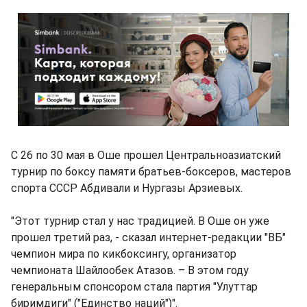
С 26 по 30 мая в Оше прошел Центральноазиатский
турнир по боксу памяти братьев-боксеров, мастеров
спорта СССР Абдивали и Нургазы Арзиевых.
"Этот турнир стал у нас традицией. В Оше он уже
прошел третий раз, - сказал интернет-редакции "ВБ"
чемпион мира по кикбоксингу, организатор
чемпионата Шайлообек Атазов. – В этом году
генеральным спонсором стала партия "Улуттар
биримдиги" ("Единство наций")".