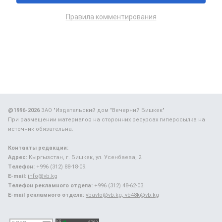
Правила комментирования
@1996-2026
ЗАО "Издательский дом "Вечерний Бишкек"
При размещении материалов на сторонних ресурсах гиперссылка на
источник обязательна.
Контакты редакции:
Адрес:
Кыргызстан, г. Бишкек, ул. Усенбаева, 2.
Телефон:
+996 (312) 88-18-09.
E-mail:
info@vb.kg
Телефон рекламного отдела:
+996 (312) 48-62-03.
E-mail рекламного отдела:
vbavto@vb.kg, vb48k@vb.kg