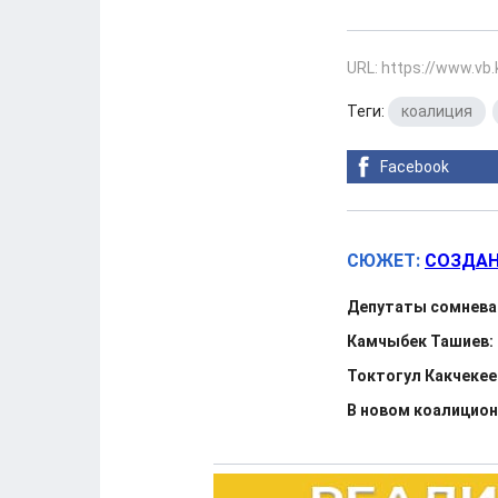
URL: https://www.vb
Теги:
коалиция
,
Facebook
СЮЖЕТ:
СОЗДАН
Депутаты сомневаю
Камчыбек Ташиев:
Токтогул Какчекее
В новом коалицион