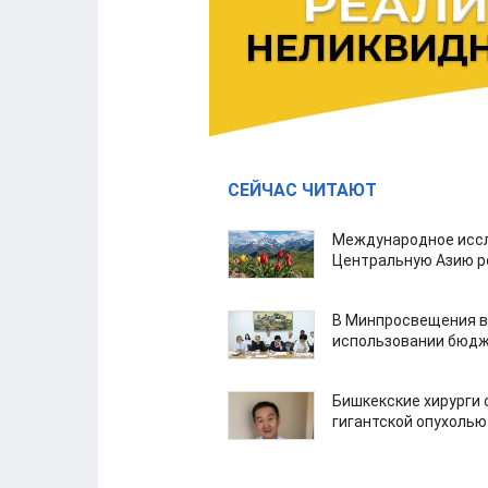
СЕЙЧАС ЧИТАЮТ
Международное иссл
Центральную Азию р
В Минпросвещения в
использовании бюдж
Бишкекские хирурги 
гигантской опухолью