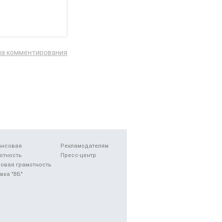
ла комментирования
ансовая
Рекламодателям
отность
Пресс-центр
овая грамотность
вка "ВБ"