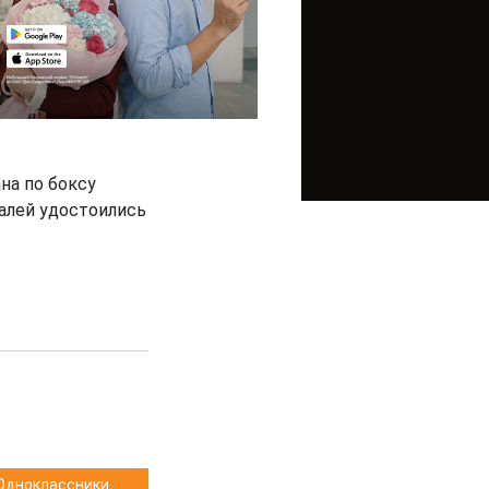
на по боксу
далей удостоились
Одноклассники