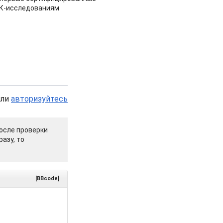
НК-исследованиям
или
авторизуйтесь
осле проверки
азу, то
[BBcode]