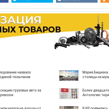
едование назвало
Мэрия Бишкека 
одиной тюльпанов
столицы на муз
скацию грузовых авто за
Более двадцати
еревозок
Антологию тюрк
или налоги на доходы от
В КР появились