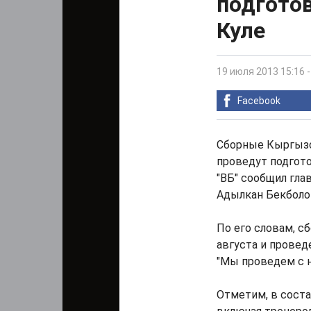
подготов
Куле
19 июля 2013 15:16
Facebook
Сборные Кыргызс
проведут подгото
"ВБ" сообщил гла
Адылкан Бекболо
По его словам, с
августа и провед
"Мы проведем с н
Отметим, в соста