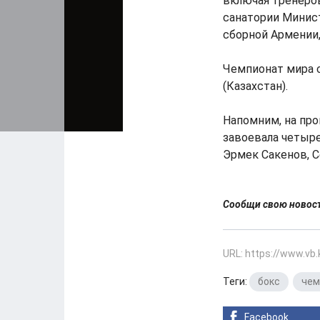
включая тренеров
санатории Минист
сборной Армении, 
Чемпионат мира 
(Казахстан).
Напомним, на пр
завоевала четыре
Эрмек Сакенов, С
Сообщи свою ново
URL: https://www.vb
Теги:
бокс
,
чем
Facebook