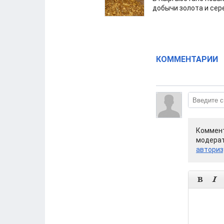
добычи золота и сер
КОММЕНТАРИИ
Коммент
модерат
авториз

