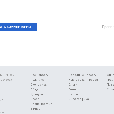
Прави
ий Бишкек"
Все новости
Народные новости
Фин
ресурсах
Политика
Кыргызская пресса
грам
Экономика
Блоги
Прав
Общество
Фото
Спра
Культура
Видео
 2.
Спорт
Инфографика
Происшествия
В мире
-03.