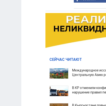
СЕЙЧАС ЧИТАЮТ
Международное иссл
Центральную Азию р
В КР отменили конфи
нарушение правил п
В Кыргызстане повыс