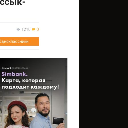
Иссык-
1210
0
Одноклассники