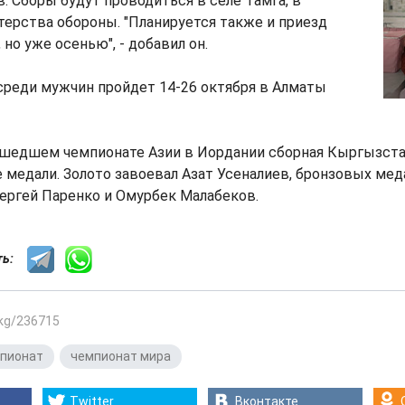
. Сборы будут проводиться в селе Тамга, в
ерства обороны. "Планируется также и приезд
но уже осенью", - добавил он.
среди мужчин пройдет 14-26 октября в Алматы
ошедшем чемпионате Азии в Иордании сборная Кыргызста
 медали. Золото завоевал Азат Усеналиев, бронзовых ме
ергей Паренко и Омурбек Малабеков.
сть:
.kg/236715
пионат
,
чемпионат мира
Twitter
Вконтакте