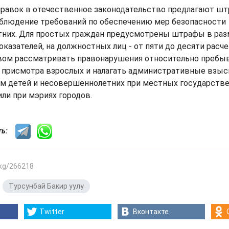
правок в отечественное законодательство предлагают ш
облюдение требований по обеспечению мер безопасности
них. Для простых граждан предусмотрены штрафы в разм
оказателей, на должностных лиц - от пяти до десяти расч
авом рассматривать правонарушения относительно пребыв
з присмотра взрослых и налагать административные взыс
ам детей и несовершеннолетних при местных государств
ли при мэриях городов.
сть:
.kg/266218
,
Турсунбай Бакир уулу
Twitter
Вконтакте