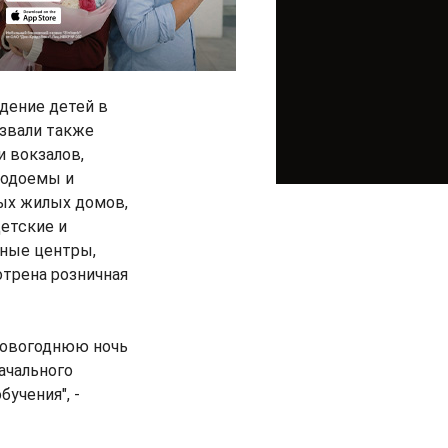
дение детей в
азвали также
и вокзалов,
водоемы и
ых жилых домов,
етские и
ьные центры,
отрена розничная
новогоднюю ночь
ачального
учения", -