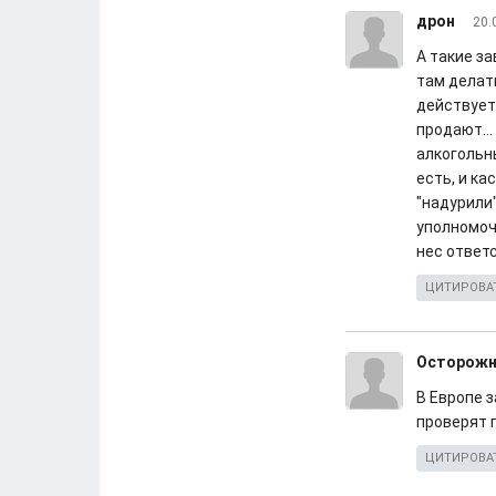
дрон
20.
А такие за
там делать
действует.
продают..
алкогольн
есть, и ка
"надурили"
уполномоч
нес ответ
ЦИТИРОВА
Осторожн
В Европе 
проверят 
ЦИТИРОВА