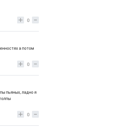
0
ценностях а потом
0
лпы пьяных, ладно я
 толпы
0