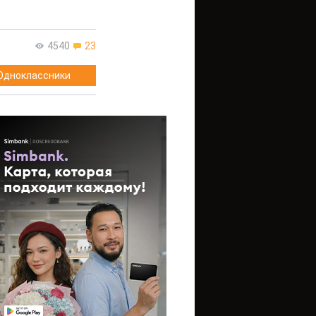
4540
23
Одноклассники