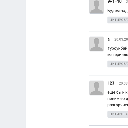
9+1=10
2
Будем наде
ЦИТИРОВА
а
20.03.20
турсунбай
материаль
ЦИТИРОВА
123
20.03
еще бы и к
понимаю д
разгорячен
ЦИТИРОВА