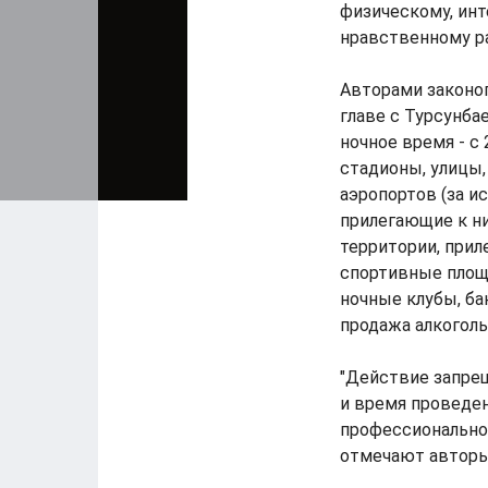
физическому, инт
нравственному ра
Авторами законо
главе с Турсунба
ночное время - с
стадионы, улицы,
аэропортов (за и
прилегающие к н
территории, при
спортивные площа
ночные клубы, ба
продажа алкоголь
"Действие запре
и время проведе
профессионально
отмечают авторы