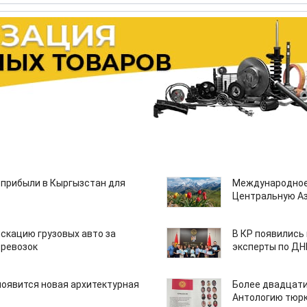
 прибыли в Кыргызстан для
Международное
Центральную А
скацию грузовых авто за
В КР появились
еревозок
эксперты по Д
появится новая архитектурная
Более двадцати
Антологию тюрк