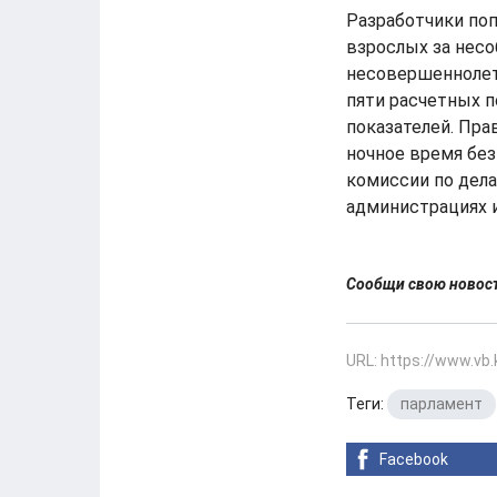
Разработчики по
взрослых за нес
несовершеннолет
пяти расчетных п
показателей. Пр
ночное время бе
комиссии по дел
администрациях и
Сообщи свою ново
URL: https://www.vb
Теги:
парламент
Facebook