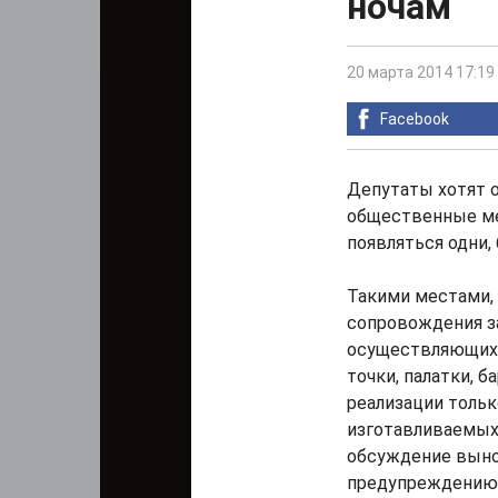
ночам
20 марта 2014 17:19
Facebook
Депутаты хотят 
общественные мес
появляться одни,
Такими местами,
сопровождения з
осуществляющих 
точки, палатки, 
реализации тольк
изготавливаемых 
обсуждение выно
предупреждению 