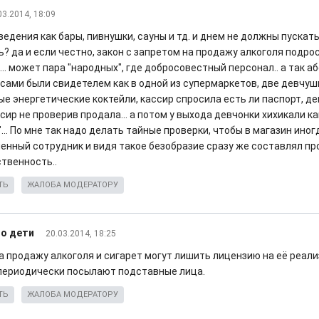
03.2014, 18:09
ведения как бары, пивнушки, сауны и тд. и днем не должны пускат
? да и если честно, закон с запретом на продажу алкоголя подро
.. может пара "народных", где добросовестный персонал.. а так 
. сами были свидетелем как в одной из супермаркетов, две девчуш
ые энергетические коктейли, кассир спросила есть ли паспорт, д
ссир не проверив продала... а потом у выхода девчонки хихикали ка
... По мне так надо делать тайные проверки, чтобы в магазин иног
енный сотрудник и видя такое безобразие сразу же составлял про
ственность..
ТЬ
ЖАЛОБА МОДЕРАТОРУ
о дети
20.03.2014, 18:25
за продажу алкоголя и сигарет могут лишить лицензию на её реал
периодически посылают подставные лица.
ТЬ
ЖАЛОБА МОДЕРАТОРУ