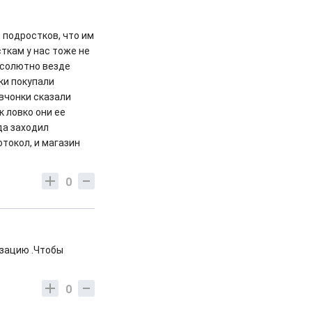
ь подростков, что им
сткам у нас тоже не
абсолютно везде
ки покупали
евчонки сказали
к ловко они ее
да заходил
токол, и магазин
0
изацию .Чтобы
0