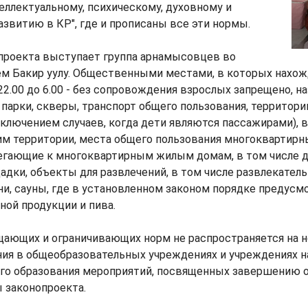
еллектуальному, психическому, духовному и
звитию в КР", где и прописаны все эти нормы.
проекта выступает группа арнамысовцев во
ем Бакир уулу. Общественными местами, в которых нахож
 22.00 до 6.00 - без сопровождения взрослых запрещено, н
 парки, скверы, транспорт общего пользования, территори
сключением случаев, когда дети являются пассажирами), 
им территории, места общего пользования многоквартирн
легающие к многоквартирным жилым домам, в том числе д
дки, объекты для развлечений, в том числе развлекател
ни, сауны, где в установленном законом порядке предусм
ной продукции и пива.
щающих и ограничивающих норм не распространяется на 
ния в общеобразовательных учреждениях и учреждениях н
го образования мероприятий, посвященных завершению об
 законопроекта.