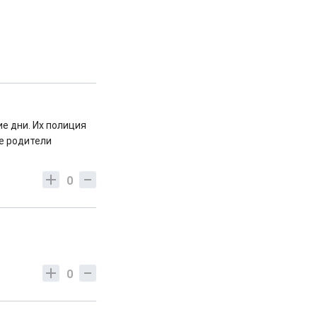
е дни. Их полиция
же родители
0
0