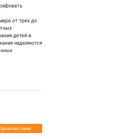
трафовать
ере от трех до
етных
ания детей в
кания наделяются
енных
Одноклассники