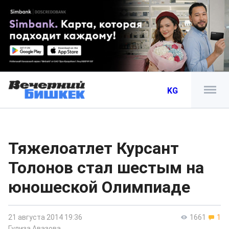
KG
Тяжелоатлет Курсант
Толонов стал шестым на
юношеской Олимпиаде
21 августа 2014 19:36
1661
1
Гулиза Авазова