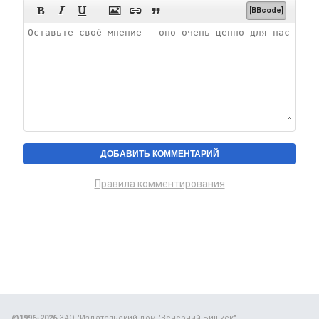






[BBcode]
Правила комментирования
@1996-2026
ЗАО "Издательский дом "Вечерний Бишкек"