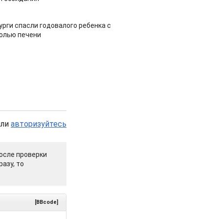
урги спасли годовалого ребенка с
холью печени
или
авторизуйтесь
осле проверки
азу, то
[BBcode]