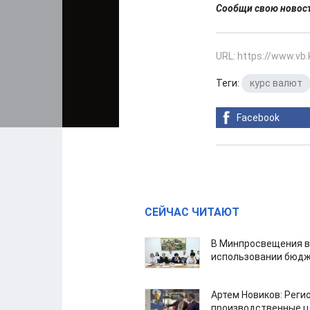
Сообщи свою ново
URL: https://www.vb
Теги:
курс валют
Facebook
СЕЙЧАС ЧИТАЮТ
В Минпросвещения в
использовании бюдж
Артем Новиков: Реги
производственные ц