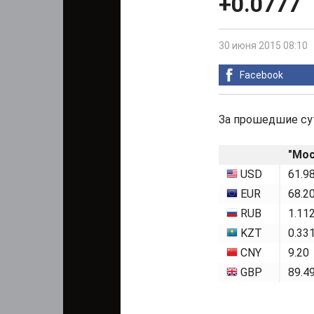
+0.0777
30 июня 2015 08:10
Facebook
За прошедшие сут
"Мос
USD
61.9
EUR
68.2
RUB
1.11
KZT
0.33
CNY
9.20
GBP
89.4