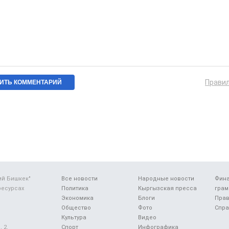
Прави
ий Бишкек"
Все новости
Народные новости
Фин
ресурсах
Политика
Кыргызская пресса
грам
Экономика
Блоги
Прав
Общество
Фото
Спра
Культура
Видео
 2.
Спорт
Инфографика