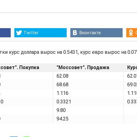
Twitter
Вконтакте
ки курс доллара вырос на 0.5431, курс евро вырос на 0.07
совет". Покупка
"Моссовет". Продажа
Кур
8
62.08
62.0
0
68.68
69.0
2
1.116
1.11
10
0.3321
0.33
9.80
9
94.25