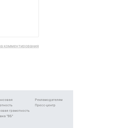
ла комментирования
ансовая
Рекламодателям
отность
Пресс-центр
овая грамотность
вка "ВБ"