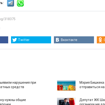
сть:
.kg/318375
Twitter
Вконтакте
ыявили нарушения при
Мэрия Бишкека 
етных средств
отправиться на
ону нужны общие
Депутат ЖК Шаб
епочки
организация дл