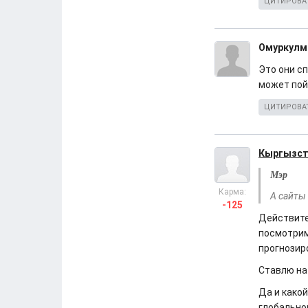
ЦИТИРОВА
Омуркулм
Это они сп
может пойт
ЦИТИРОВА
Кыргызст
Мэр
Карма:
А сайты
-125
Действите
посмотрим
прогнозиро
Ставлю на 
Да и како
глобально