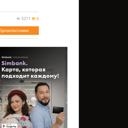
5211
8
Одноклассники