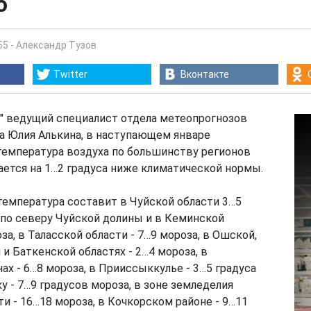
о
55
-
Александр Тузов
Twitter
Вконтакте
" ведущий специалист отдела метеопрогнозов
 Юлия Алькина, в наступающем январе
температура воздуха по большинству регионов
ется на 1…2 градуса ниже климатической нормы.
емпература составит в Чуйской области 3…5
 по северу Чуйской долины и в Кеминской
за, в Таласской области - 7…9 мороза, в Ошской,
и Баткенской областях - 2…4 мороза, в
ах - 6…8 мороза, в Прииссыккулье - 3…5 градуса
у - 7…9 градусов мороза, в зоне земледелия
и - 16…18 мороза, в Кочкорском районе - 9…11