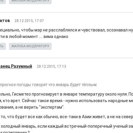
ТЬ
ЖАЛОБА МОДЕРАТОРУ
атов
28.12.2015, 17:07
ециально, чтобы мэр не расслаблялся и чувствовал, осознавал ну
и в любой момент .... зима однако
ТЬ
ЖАЛОБА МОДЕРАТОРУ
анец Разумный
28.12.2015, 17:13
 прогноз погоды говорят что январь будет тёплым.
льно, Гисметео прогнозирует в январе температуру около нуля. 
, кто врет. Сейчас такое время - нужно использовать народные 
вания, а не верить "экспертам".
то, что будет все как обычно, все-таки в Азии живет, а не на севе
й холодный январь, если каждый встречный-поперечный ученый за
м потеплении ?