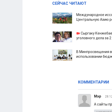
СЕЙЧАС ЧИТАЮТ
Международное иссл
Центральную Азию р
Сыргаку Кенжебае
уголовного дела за 2
В Минпросвещения в
использовании бюдж
КОММЕНТАРИИ
Мэр
28.1
А сайты п