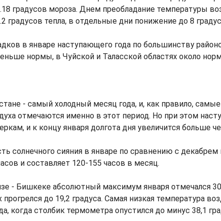
18 градусов мороза. Днем преобладание температуры воз
2 градусов тепла, в отдельные дни понижение до 8 градус
дков в январе наступающего года по большинству район
еньше нормы, в Чуйской и Таласской областях около нор
тане - самый холодный месяц года, и, как правило, самые
уха отмечаются именно в этот период. Но при этом наст
ркам, и к концу января долгота дня увеличится больше чем
ь солнечного сияния в январе по сравнению с декабрем 
часов и составляет 120-155 часов в месяц.
зе - Бишкеке абсолютный максимум января отмечался 30-
х прогрелся до 19,2 градуса. Самая низкая температура во
да, когда столбик термометра опустился до минус 38,1 гра