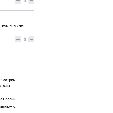
0
тном, что снег
0
Посмотрим-
методы
ре России.
являет о