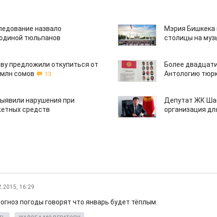
едование назвало
Мэрия Бишкека 
одиной тюльпанов
столицы на муз
ву предложили откупиться от
Более двадцати
 млн сомов
Антологию тюрк
13
ыявили нарушения при
Депутат ЖК Шаб
етных средств
организация дл
2.2015, 16:29
рогноз погоды говорят что январь будет тёплым.