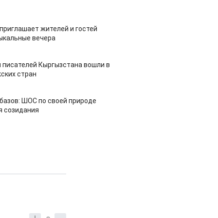
приглашает жителей и гостей
ыкальные вечера
 писателей Кыргызстана вошли в
ских стран
азов: ШОС по своей природе
я созидания