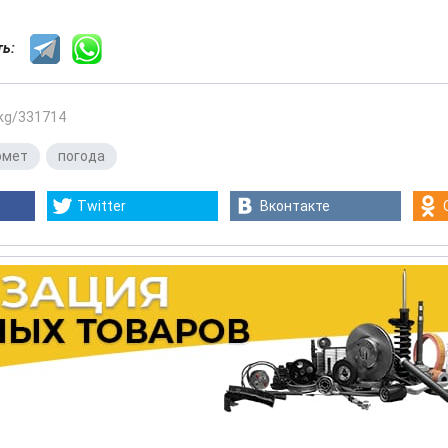
сть:
.kg/331714
омет
,
погода
Twitter
Вконтакте