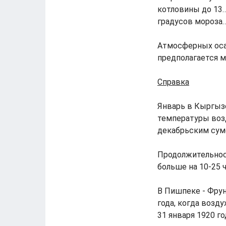
котловины до 13…
градусов мороза…
Атмосферных оса
предполагается м
Справка
Январь в Кыргызс
температуры возд
декабрьским суме
Продолжительност
больше на 10-25 
В Пишпеке - Фрун
года, когда возду
31 января 1920 го