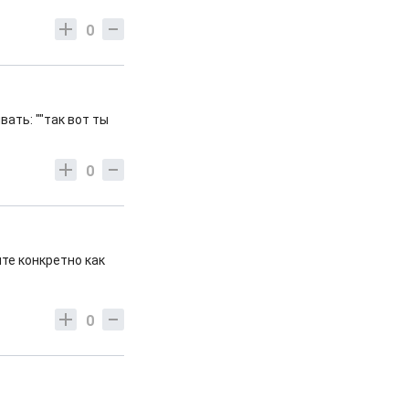
0
ать: ""так вот ты
0
ите конкретно как
0