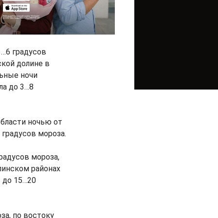
1…6 градусов
ской долине в
льные ночи
ла до 3…8
области ночью от
 градусов мороза.
радусов мороза,
линском районах
 до 15…20
за, по востоку