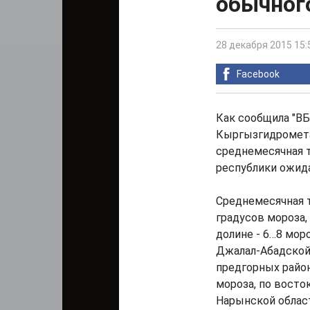
обычног
28 декабря 2015 15:
Facebook
Как сообщила "ВБ
Кыргызгидромета
среднемесячная 
республики ожида
Среднемесячная т
градусов мороза,
долине - 6…8 моро
Джалал-Абадской 
предгорных район
мороза, по восток
Нарынской област