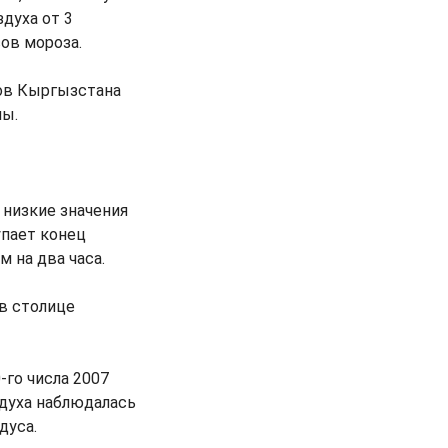
духа от 3
ов мороза.
ов Кыргызстана
мы.
 низкие значения
упает конец
 на два часа.
в столице
го числа 2007
здуха наблюдалась
дуса.