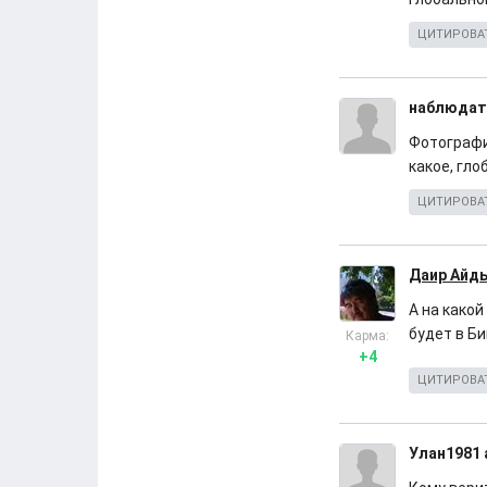
ЦИТИРОВА
наблюдат
Фотографи
какое, гло
ЦИТИРОВА
Даир Айд
А на какой
будет в Би
Карма:
+4
ЦИТИРОВА
Улан1981